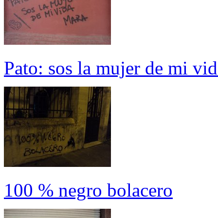
Pato: sos la mujer de mi vi
100 % negro bolacero