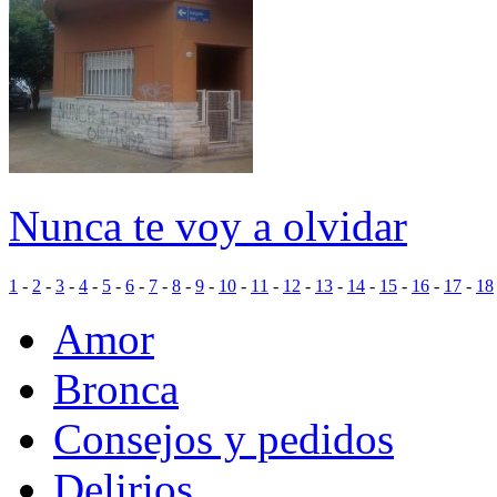
Nunca te voy a olvidar
1
-
2
-
3
-
4
-
5
-
6
-
7
-
8
-
9
-
10
-
11
-
12
-
13
-
14
-
15
-
16
-
17
-
18
Amor
Bronca
Consejos y pedidos
Delirios