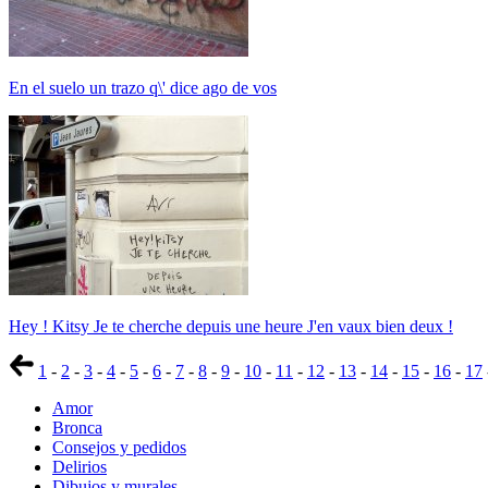
En el suelo un trazo q\' dice ago de vos
Hey ! Kitsy Je te cherche depuis une heure J'en vaux bien deux !
1
-
2
-
3
-
4
-
5
-
6
-
7
-
8
-
9
-
10
-
11
-
12
-
13
-
14
-
15
-
16
-
17
Amor
Bronca
Consejos y pedidos
Delirios
Dibujos y murales