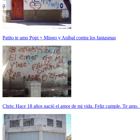
Patito te amo Popi + Mingo y Aníbal contra los fantasmas
Chris: Hace 18 años nació el amor de mi vida. Feliz cumple. Te amo