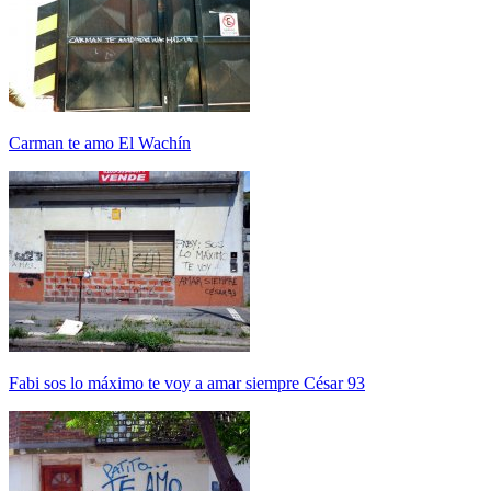
Carman te amo El Wachín
Fabi sos lo máximo te voy a amar siempre César 93