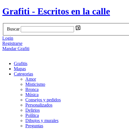
Grafiti - Escritos en la calle
Buscar
Login
Registrarse
Mandar Grafiti
Grafitis
Mapas
Categorias
Amor
Misticismo
Bronca
Música
Consejos y pedidos
Personalizados
Delirios
Política
Dibujos y murales
Preguntas