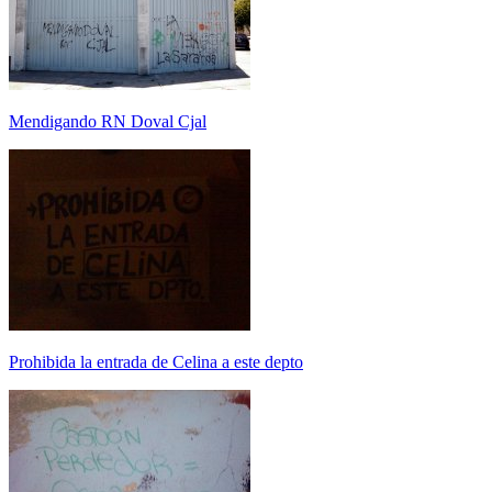
Mendigando RN Doval Cjal
Prohibida la entrada de Celina a este depto