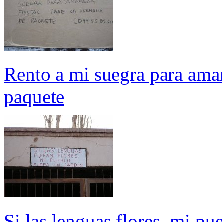
Rento a mi suegra para amar
paquete
Si las lenguas flores, mi pu