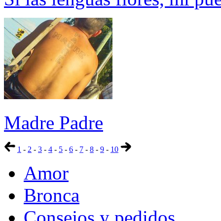
Madre Padre
1
-
2
-
3
-
4
-
5
-
6
-
7
-
8
-
9
-
10
Amor
Bronca
Consejos y pedidos