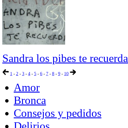
Sandra los pibes te recuerd
1
-
2
-
3
-
4
-
5
-
6
-
7
-
8
-
9
-
10
Amor
Bronca
Consejos y pedidos
Delirios