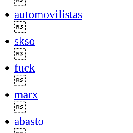

automovilistas

skso

fuck

marx

abasto