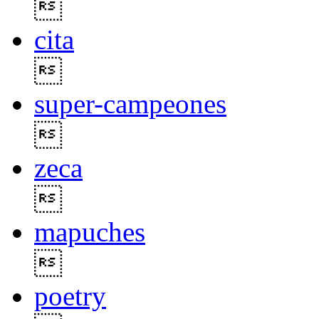

cita

super-campeones

zeca

mapuches

poetry