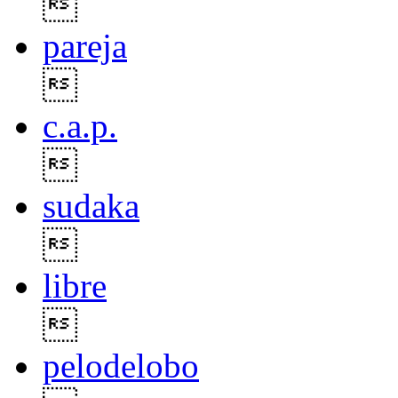

pareja

c.a.p.

sudaka

libre

pelodelobo