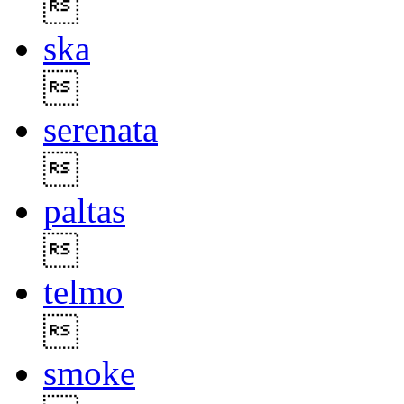

ska

serenata

paltas

telmo

smoke