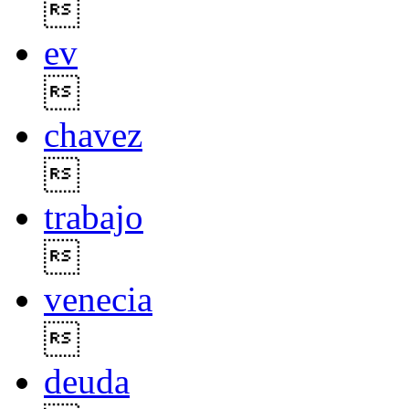

ev

chavez

trabajo

venecia

deuda