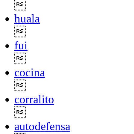

huala

fui

cocina

corralito

autodefensa