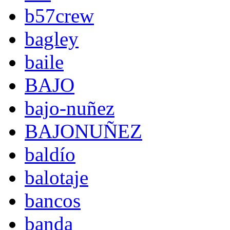
b57crew
bagley
baile
BAJO
bajo-nuñez
BAJONUÑEZ
baldío
balotaje
bancos
banda