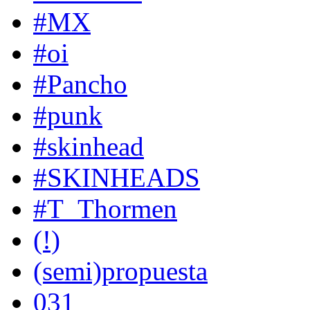
#MX
#oi
#Pancho
#punk
#skinhead
#SKINHEADS
#T_Thormen
(!)
(semi)propuesta
031