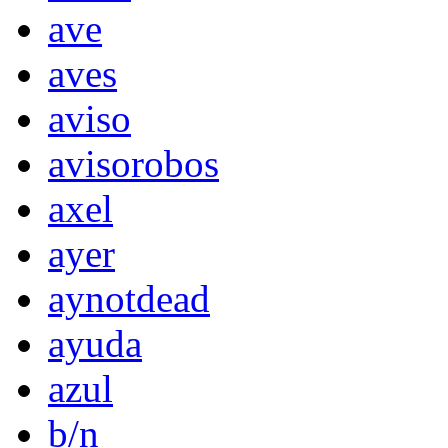
ave
aves
aviso
avisorobos
axel
ayer
aynotdead
ayuda
azul
b/n