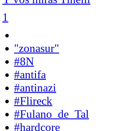
1
"zonasur"
#8N
#antifa
#antinazi
#Flireck
#Fulano_de_Tal
#hardcore