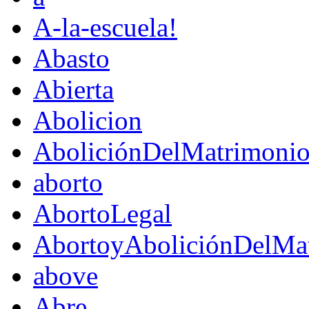
A-la-escuela!
Abasto
Abierta
Abolicion
AboliciónDelMatrimoni
aborto
AbortoLegal
AbortoyAboliciónDelMat
above
Abre