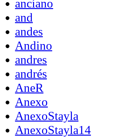
anciano
and
andes
Andino
andres
andrés
AneR
Anexo
AnexoStayla
AnexoStayla14