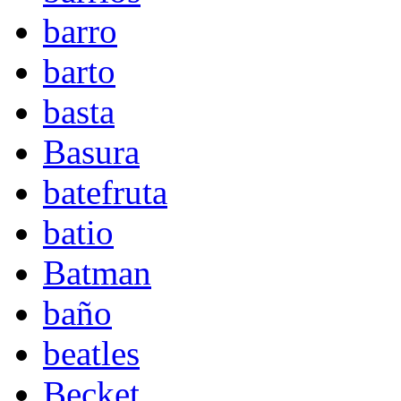
barro
barto
basta
Basura
batefruta
batio
Batman
baño
beatles
Becket