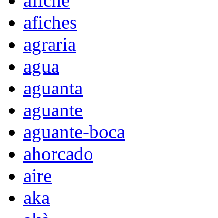
afiche
afiches
agraria
agua
aguanta
aguante
aguante-boca
ahorcado
aire
aka