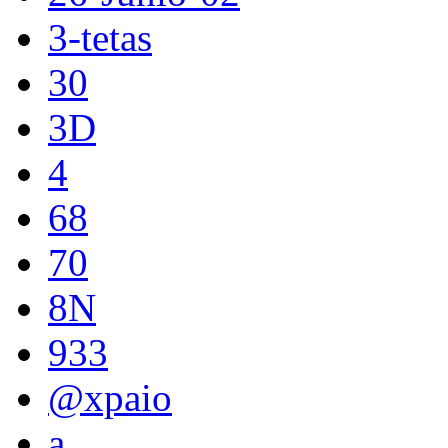
3-tetas
30
3D
4
68
70
8N
933
@xpaio
a