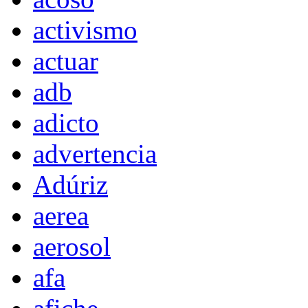
activismo
actuar
adb
adicto
advertencia
Adúriz
aerea
aerosol
afa