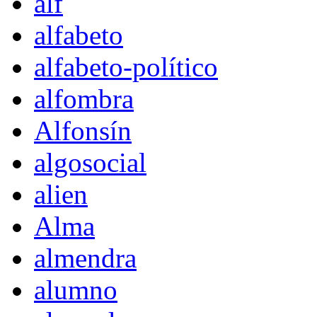
alf
alfabeto
alfabeto-político
alfombra
Alfonsín
algosocial
alien
Alma
almendra
alumno