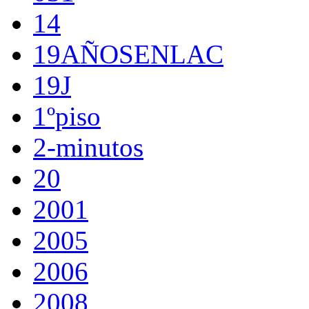
14
19AÑOSENLAC
19J
1ºpiso
2-minutos
20
2001
2005
2006
2008