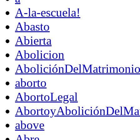
A-la-escuela!
Abasto
Abierta
Abolicion
AboliciónDelMatrimoni
aborto
AbortoLegal
AbortoyAboliciónDelMat
above
Abre