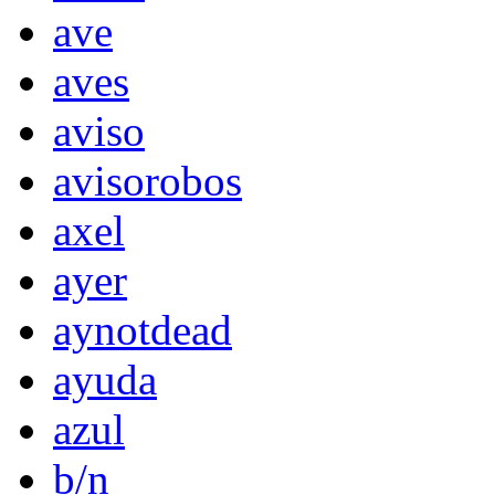
ave
aves
aviso
avisorobos
axel
ayer
aynotdead
ayuda
azul
b/n