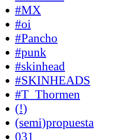
#MX
#oi
#Pancho
#punk
#skinhead
#SKINHEADS
#T_Thormen
(!)
(semi)propuesta
031