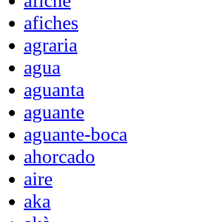
afiche
afiches
agraria
agua
aguanta
aguante
aguante-boca
ahorcado
aire
aka