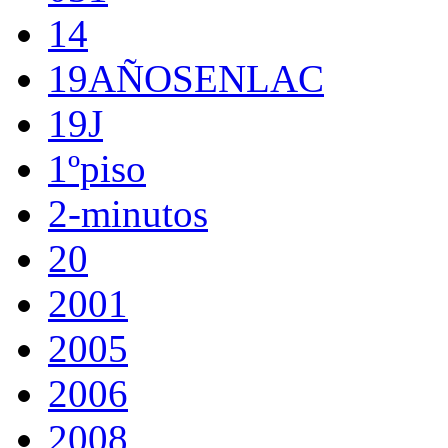
14
19AÑOSENLAC
19J
1ºpiso
2-minutos
20
2001
2005
2006
2008