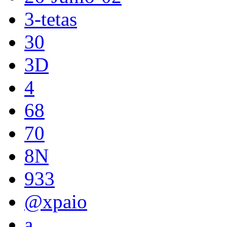
3-tetas
30
3D
4
68
70
8N
933
@xpaio
a