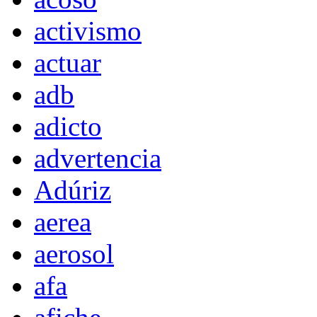
activismo
actuar
adb
adicto
advertencia
Adúriz
aerea
aerosol
afa