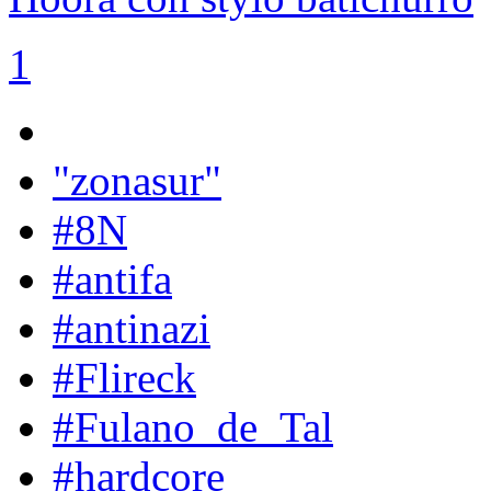
1
"zonasur"
#8N
#antifa
#antinazi
#Flireck
#Fulano_de_Tal
#hardcore