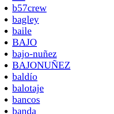
b57crew
bagley
baile
BAJO
bajo-nuñez
BAJONUÑEZ
baldío
balotaje
bancos
banda