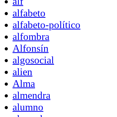
alf
alfabeto
alfabeto-político
alfombra
Alfonsín
algosocial
alien
Alma
almendra
alumno