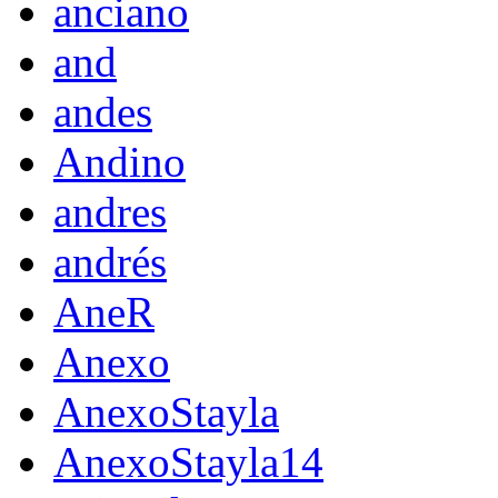
anciano
and
andes
Andino
andres
andrés
AneR
Anexo
AnexoStayla
AnexoStayla14