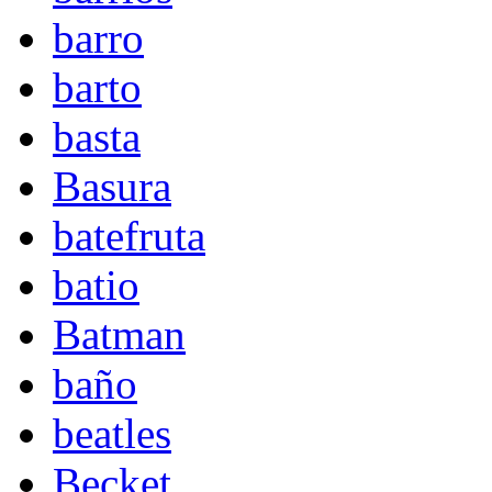
barro
barto
basta
Basura
batefruta
batio
Batman
baño
beatles
Becket