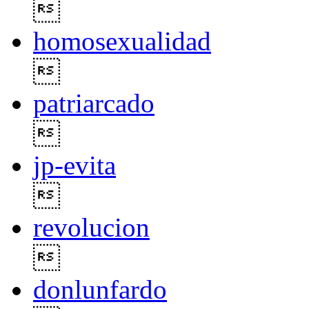

homosexualidad

patriarcado

jp-evita

revolucion

donlunfardo