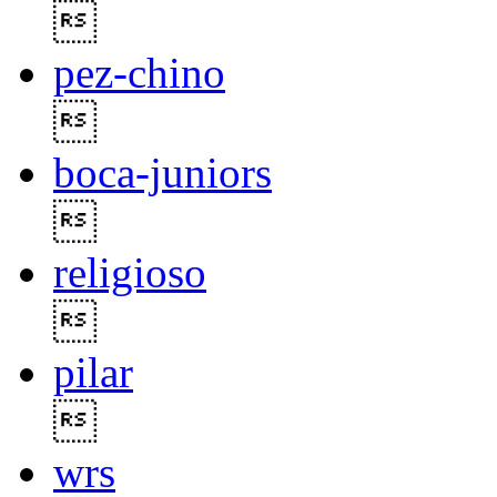

pez-chino

boca-juniors

religioso

pilar

wrs