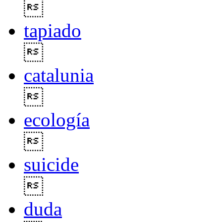

tapiado

catalunia

ecología

suicide

duda