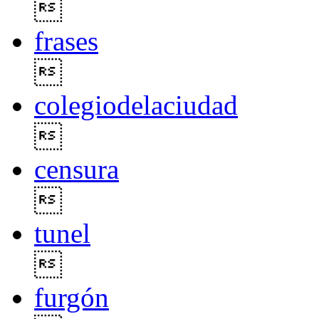

frases

colegiodelaciudad

censura

tunel

furgón