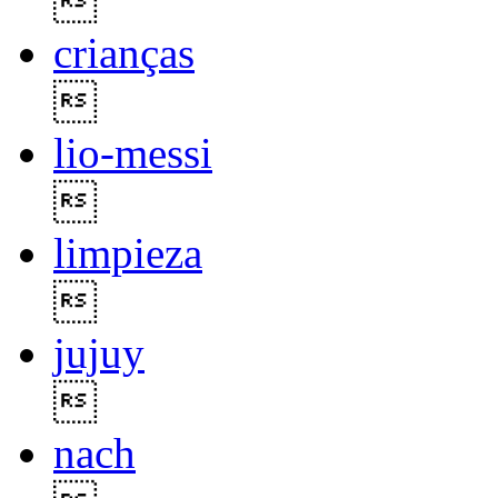

crianças

lio-messi

limpieza

jujuy

nach