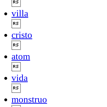

villa

cristo

atom

vida

monstruo