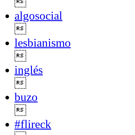

algosocial

lesbianismo

inglés

buzo

#flireck