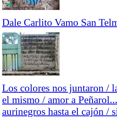
Dale Carlito Vamo San Tel
Los colores nos juntaron / l
el mismo / amor a Peñarol...
aurinegros hasta el cajón / s