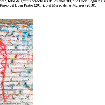
des", fotos de grafitis cordobeses de los años '80, que Lucía Seguí reg
Paseo del Buen Pastor (2014), o el Museo de las Mujeres (2018).