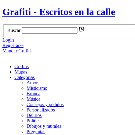
Grafiti - Escritos en la calle
Buscar
Login
Registrarse
Mandar Grafiti
Grafitis
Mapas
Categorias
Amor
Misticismo
Bronca
Música
Consejos y pedidos
Personalizados
Delirios
Política
Dibujos y murales
Preguntas