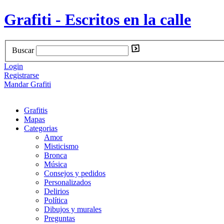
Grafiti - Escritos en la calle
Buscar
Login
Registrarse
Mandar Grafiti
Grafitis
Mapas
Categorias
Amor
Misticismo
Bronca
Música
Consejos y pedidos
Personalizados
Delirios
Política
Dibujos y murales
Preguntas