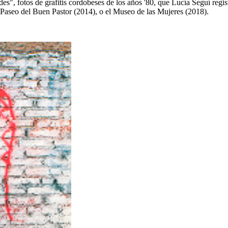
des", fotos de grafitis cordobeses de los años '80, que Lucía Seguí reg
Paseo del Buen Pastor (2014), o el Museo de las Mujeres (2018).