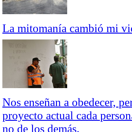
La mitomanía cambió mi vi
Nos enseñan a obedecer, per
proyecto actual cada person
no de los demás.