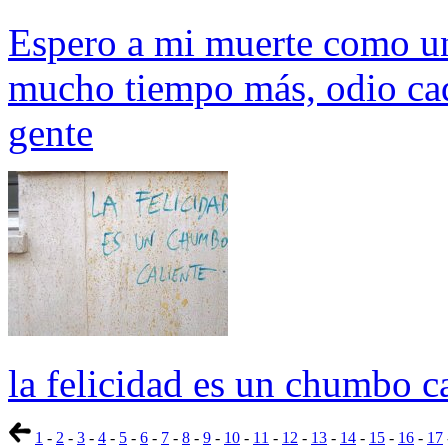
Espero a mi muerte como un
mucho tiempo más, odio cad
gente
la felicidad es un chumbo c
1
-
2
-
3
-
4
-
5
-
6
-
7
-
8
-
9
-
10
-
11
-
12
-
13
-
14
-
15
-
16
-
17