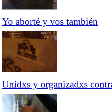
Yo aborté y vos también
Unidxs y organizadxs contra