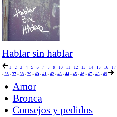
Hablar sin hablar
1
-
2
-
3
-
4
-
5
-
6
-
7
-
8
-
9
-
10
-
11
-
12
-
13
-
14
-
15
-
16
-
17
-
36
-
37
-
38
-
39
-
40
-
41
-
42
-
43
-
44
-
45
-
46
-
47
-
48
-
49
Amor
Bronca
Consejos y pedidos