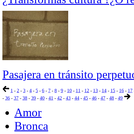
Pasajera en tránsito perpetu
1
-
2
-
3
-
4
-
5
-
6
-
7
-
8
-
9
-
10
-
11
-
12
-
13
-
14
-
15
-
16
-
17
-
36
-
37
-
38
-
39
-
40
-
41
-
42
-
43
-
44
-
45
-
46
-
47
-
48
-
49
Amor
Bronca