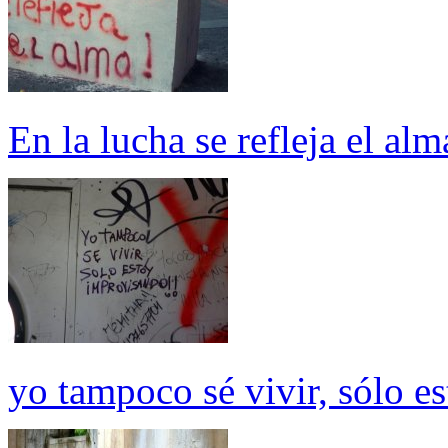
En la lucha se refleja el alm
yo tampoco sé vivir, sólo e