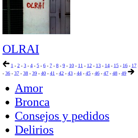
OLRAI
1
-
2
-
3
-
4
-
5
-
6
-
7
-
8
-
9
-
10
-
11
-
12
-
13
-
14
-
15
-
16
-
17
-
36
-
37
-
38
-
39
-
40
-
41
-
42
-
43
-
44
-
45
-
46
-
47
-
48
-
49
Amor
Bronca
Consejos y pedidos
Delirios