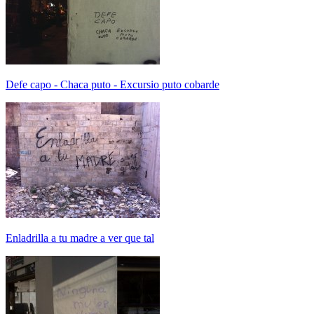
Defe capo - Chaca puto - Excursio puto cobarde
Enladrilla a tu madre a ver que tal