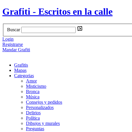
Grafiti - Escritos en la calle
Buscar
Login
Registrarse
Mandar Grafiti
Grafitis
Mapas
Categorias
Amor
Misticismo
Bronca
Música
Consejos y pedidos
Personalizados
Delirios
Política
Dibujos y murales
Preguntas