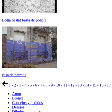
Bofía basta! basta de policia
casa de barreda
1
-
2
-
3
-
4
-
5
-
6
-
7
-
8
-
9
-
10
-
11
-
12
-
13
-
14
-
15
-
16
-
17
Amor
Bronca
Consejos y pedidos
Delirios
Dibujos y murales