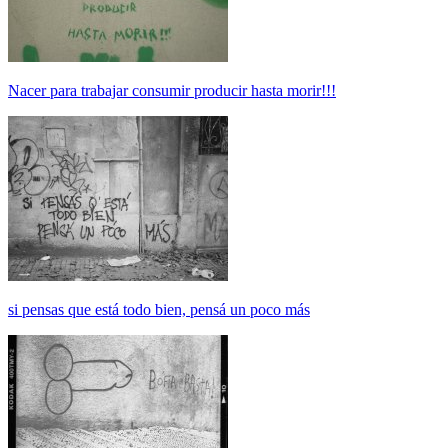
Nacer para trabajar consumir producir hasta morir!!!
si pensas que está todo bien, pensá un poco más