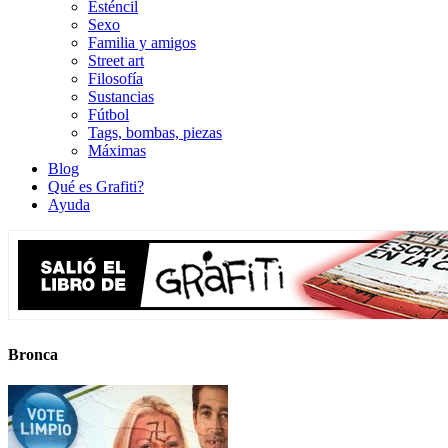
Esténcil
Sexo
Familia y amigos
Street art
Filosofía
Sustancias
Fútbol
Tags, bombas, piezas
Máximas
Blog
Qué es Grafiti?
Ayuda
Bronca