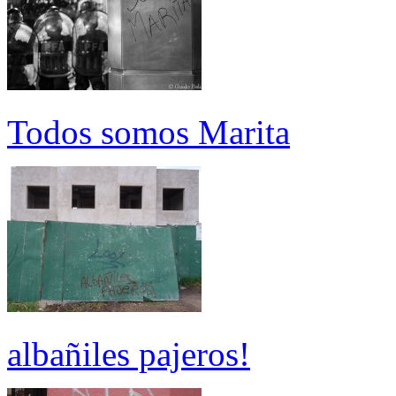
Todos somos Marita
albañiles pajeros!