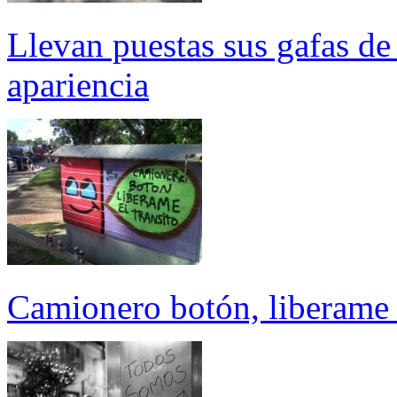
Llevan puestas sus gafas de 
apariencia
Camionero botón, liberame e