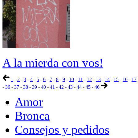
A la mierda con vos!
1
-
2
-
3
-
4
-
5
-
6
-
7
-
8
-
9
-
10
-
11
-
12
-
13
-
14
-
15
-
16
-
17
-
36
-
37
-
38
-
39
-
40
-
41
-
42
-
43
-
44
-
45
-
46
Amor
Bronca
Consejos y pedidos