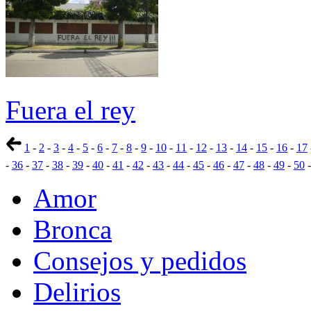
Fuera el rey
1
-
2
-
3
-
4
-
5
-
6
-
7
-
8
-
9
-
10
-
11
-
12
-
13
-
14
-
15
-
16
-
17
-
36
-
37
-
38
-
39
-
40
-
41
-
42
-
43
-
44
-
45
-
46
-
47
-
48
-
49
-
50
Amor
Bronca
Consejos y pedidos
Delirios