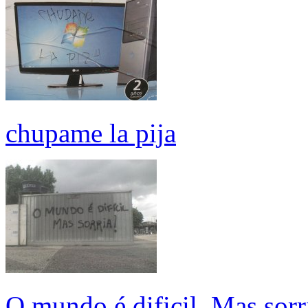
chupame la pija
O mundo é dificil. Mas sorr