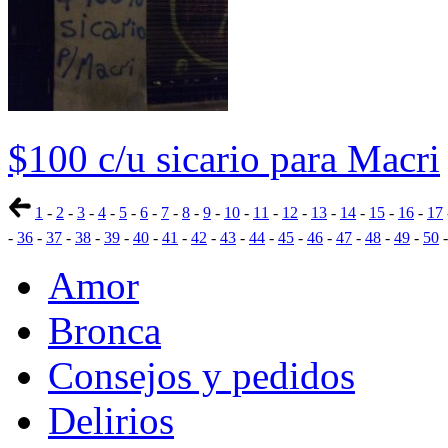
$100 c/u sicario para Macri
1
-
2
-
3
-
4
-
5
-
6
-
7
-
8
-
9
-
10
-
11
-
12
-
13
-
14
-
15
-
16
-
17
-
36
-
37
-
38
-
39
-
40
-
41
-
42
-
43
-
44
-
45
-
46
-
47
-
48
-
49
-
50
Amor
Bronca
Consejos y pedidos
Delirios