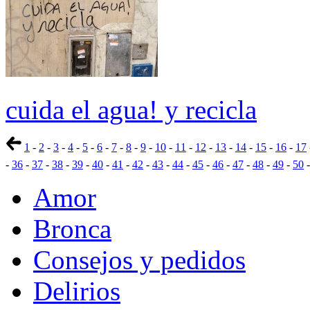
cuida el agua! y recicla
1
-
2
-
3
-
4
-
5
-
6
-
7
-
8
-
9
-
10
-
11
-
12
-
13
-
14
-
15
-
16
-
17
-
36
-
37
-
38
-
39
-
40
-
41
-
42
-
43
-
44
-
45
-
46
-
47
-
48
-
49
-
50
Amor
Bronca
Consejos y pedidos
Delirios