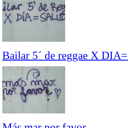
Bailar 5´ de reggae X DI
Más mar por favor