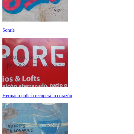
Sonríe
Hermano policía recuperá tu corazón