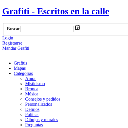
Grafiti - Escritos en la calle
Buscar
Login
Registrarse
Mandar Grafiti
Grafitis
Mapas
Categorias
Amor
Misticismo
Bronca
Música
Consejos y pedidos
Personalizados
Delirios
Política
Dibujos y murales
Preguntas