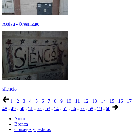
Activá - Organizate
silencio
1
-
2
-
3
-
4
-
5
-
6
-
7
-
8
-
9
-
10
-
11
-
12
-
13
-
14
-
15
-
16
-
17
48
-
49
-
50
-
51
-
52
-
53
-
54
-
55
-
56
-
57
-
58
-
59
-
60
Amor
Bronca
Consejos y pedidos