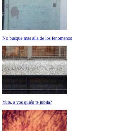
No busque mas alla de los fenomenos
Yuta, a vos quién te jubila?