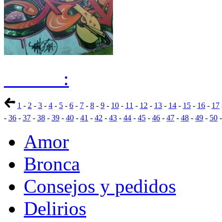
______:
1
-
2
-
3
-
4
-
5
-
6
-
7
-
8
-
9
-
10
-
11
-
12
-
13
-
14
-
15
-
16
-
17
-
36
-
37
-
38
-
39
-
40
-
41
-
42
-
43
-
44
-
45
-
46
-
47
-
48
-
49
-
50
Amor
Bronca
Consejos y pedidos
Delirios