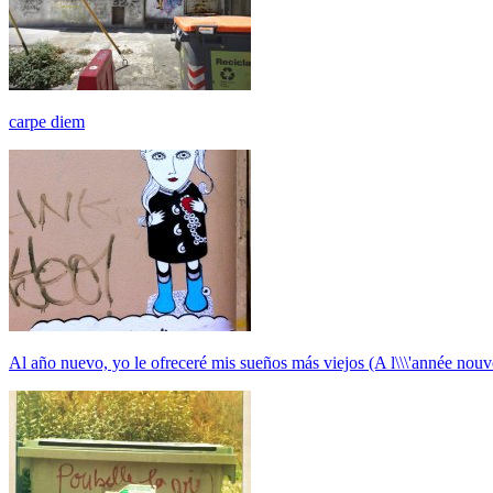
carpe diem
Al año nuevo, yo le ofreceré mis sueños más viejos (A l\\\'année nouvell