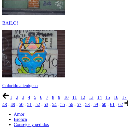
BAILO!
Colorido alienígena
1
-
2
-
3
-
4
-
5
-
6
-
7
-
8
-
9
-
10
-
11
-
12
-
13
-
14
-
15
-
16
-
17
48
-
49
-
50
-
51
-
52
-
53
-
54
-
55
-
56
-
57
-
58
-
59
-
60
-
61
-
62
Amor
Bronca
Consejos y pedidos