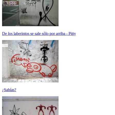
De los laberintos se sale sólo por arriba - Pitty
¿Sabías?