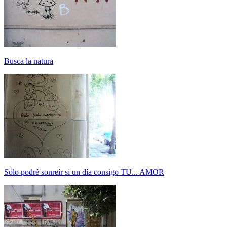
Busca la natura
Sólo podré sonreír si un día consigo TU... AMOR