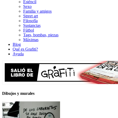
Esténcil
Sexo
Familia y amigos
Street art
Filosofía
Sustancias
Fútbol
Tags, bombas, piezas
Máximas
Blog
Qué es Grafiti?
Ayuda
Dibujos y murales