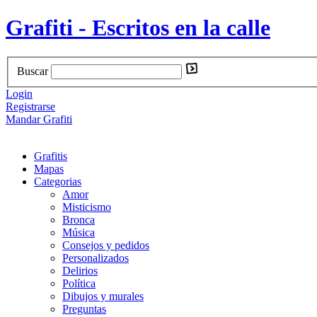
Grafiti - Escritos en la calle
Buscar
Login
Registrarse
Mandar Grafiti
Grafitis
Mapas
Categorias
Amor
Misticismo
Bronca
Música
Consejos y pedidos
Personalizados
Delirios
Política
Dibujos y murales
Preguntas