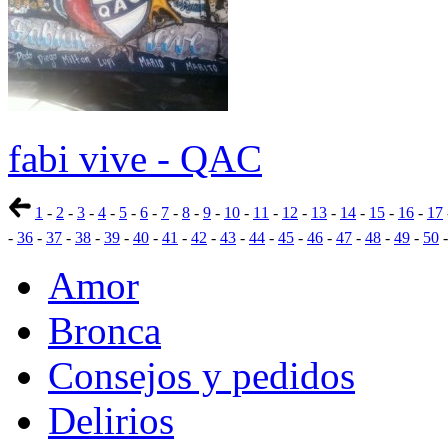
fabi vive - QAC
1
-
2
-
3
-
4
-
5
-
6
-
7
-
8
-
9
-
10
-
11
-
12
-
13
-
14
-
15
-
16
-
17
-
36
-
37
-
38
-
39
-
40
-
41
-
42
-
43
-
44
-
45
-
46
-
47
-
48
-
49
-
50
Amor
Bronca
Consejos y pedidos
Delirios