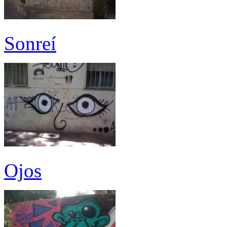
Sonreí
Ojos