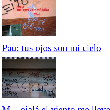
Pau: tus ojos son mi cielo
M....ojalá el viento me llev