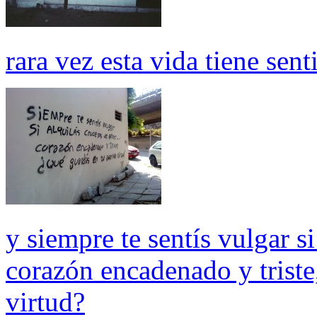
rara vez esta vida tiene sen
y siempre te sentís vulgar s
corazón encadenado y triste
virtud?