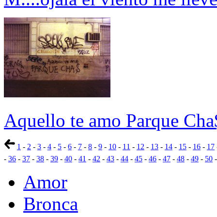
Aquello te amo Parque Cha
1
-
2
-
3
-
4
-
5
-
6
-
7
-
8
-
9
-
10
-
11
-
12
-
13
-
14
-
15
-
16
-
17
-
36
-
37
-
38
-
39
-
40
-
41
-
42
-
43
-
44
-
45
-
46
-
47
-
48
-
49
-
50
Amor
Bronca