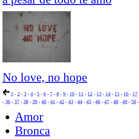
No love, no hope
1
-
2
-
3
-
4
-
5
-
6
-
7
-
8
-
9
-
10
-
11
-
12
-
13
-
14
-
15
-
16
-
17
-
36
-
37
-
38
-
39
-
40
-
41
-
42
-
43
-
44
-
45
-
46
-
47
-
48
-
49
-
50
Amor
Bronca