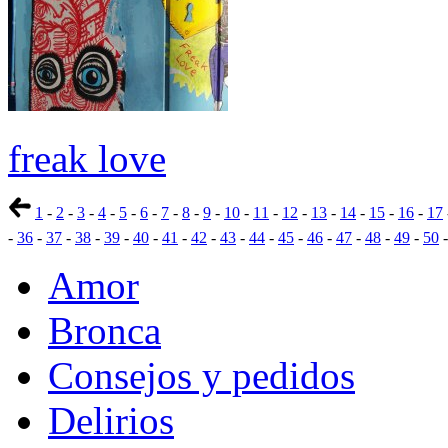
freak love
1
-
2
-
3
-
4
-
5
-
6
-
7
-
8
-
9
-
10
-
11
-
12
-
13
-
14
-
15
-
16
-
17
-
36
-
37
-
38
-
39
-
40
-
41
-
42
-
43
-
44
-
45
-
46
-
47
-
48
-
49
-
50
Amor
Bronca
Consejos y pedidos
Delirios