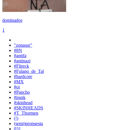
dominados
1
"zonasur"
#8N
#antifa
#antinazi
#Flireck
#Fulano_de_Tal
#hardcore
#MX
#oi
#Pancho
#punk
#skinhead
#SKINHEADS
#T_Thormen
(!)
(semi)propuesta
031