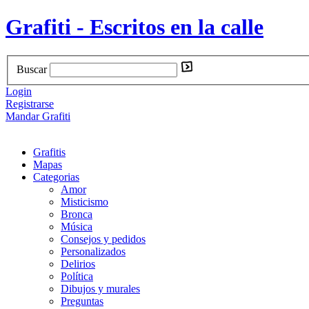
Grafiti - Escritos en la calle
Buscar
Login
Registrarse
Mandar Grafiti
Grafitis
Mapas
Categorias
Amor
Misticismo
Bronca
Música
Consejos y pedidos
Personalizados
Delirios
Política
Dibujos y murales
Preguntas