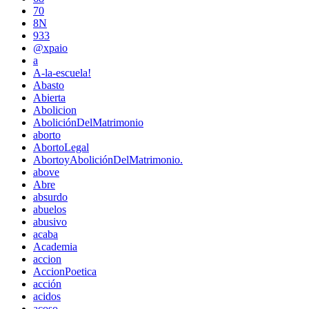
70
8N
933
@xpaio
a
A-la-escuela!
Abasto
Abierta
Abolicion
AboliciónDelMatrimonio
aborto
AbortoLegal
AbortoyAboliciónDelMatrimonio.
above
Abre
absurdo
abuelos
abusivo
acaba
Academia
accion
AccionPoetica
acción
acidos
acoso