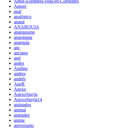
Amor-a-primera-vista-en-Corrientes
Amore
anal
analógico
ananá
ANARQUIA
anarquismo
anarquista
anarquía
anc
anciano
and
andes
Andino
andres
andrés
AneR
Anexo
AnexoStayla
AnexoStayla14
animados
animal
animales
anime
aniversario