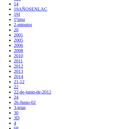
14
19AÑOSENLAC
19J
1ºpiso
2-minutos
20
2001
2005
2006
2008
2010
2011
2012
2013
2014
21-12
22
22-de-junio-de-2012
24
26-Junio-02
3-tetas
30
3D
4
68