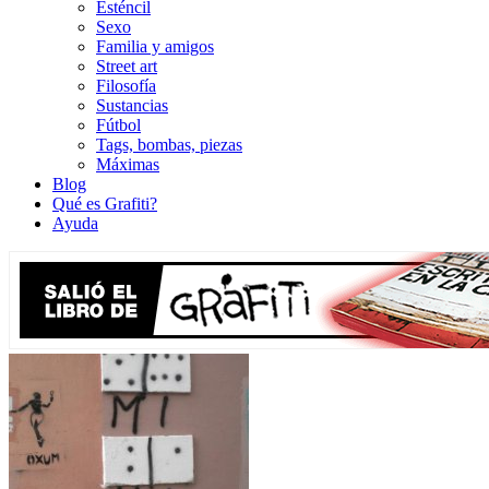
Esténcil
Sexo
Familia y amigos
Street art
Filosofía
Sustancias
Fútbol
Tags, bombas, piezas
Máximas
Blog
Qué es Grafiti?
Ayuda