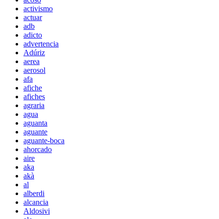
activismo
actuar
adb
adicto
advertencia
Adúriz
aerea
aerosol
afa
afiche
afiches
agraria
agua
aguanta
aguante
aguante-boca
ahorcado
aire
aka
akà
al
alberdi
alcancia
Aldosivi