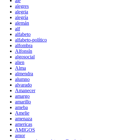
ale
alegres
alegria
alegría
alemán
alf
alfabeto
alfabeto-político
alfombra
Alfonsín
algosocial
alien
Alma
almendra
alumno
alvarado
Amanecer
amargo
amarillo
ameba
Amelie
amenaza
americas
AMIGOS
amor