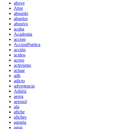
above
Abre
absurdo
abuelos
abusivo
acaba
Academia
accion
AccionPoetica
acción
acidos
acoso
activismo
actuar
adb
adicto
advertencia
Adúriz
aerea
aerosol
afa
afiche
afiches
agraria
agua