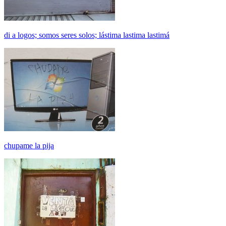
di a logos; somos seres solos; lástima lastima lastimá
chupame la pija