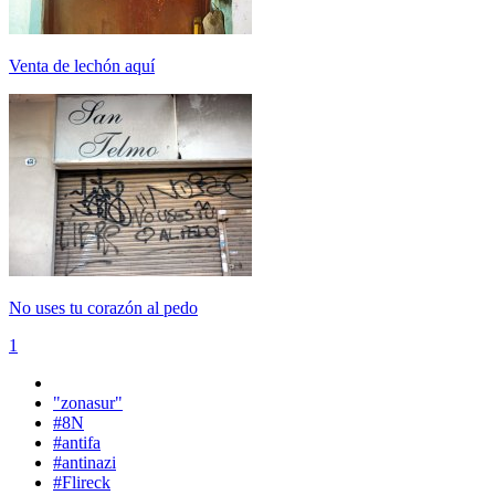
Venta de lechón aquí
No uses tu corazón al pedo
1
"zonasur"
#8N
#antifa
#antinazi
#Flireck