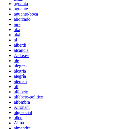
aguanta
aguante
aguante-boca
ahorcado
aire
aka
akà
al
alberdi
alcancia
Aldosivi
ale
alegres
alegria
alegría
alemán
alf
alfabeto
alfabeto-político
alfombra
Alfonsín
algosocial
alien
Alma
almendra