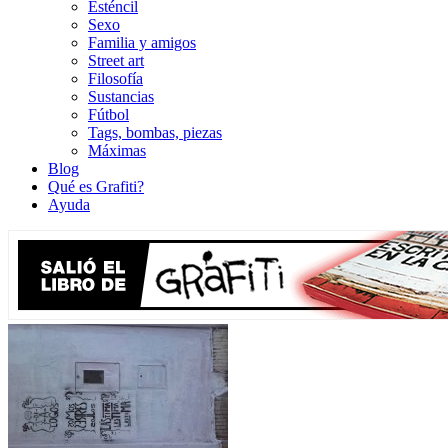
Esténcil
Sexo
Familia y amigos
Street art
Filosofía
Sustancias
Fútbol
Tags, bombas, piezas
Máximas
Blog
Qué es Grafiti?
Ayuda