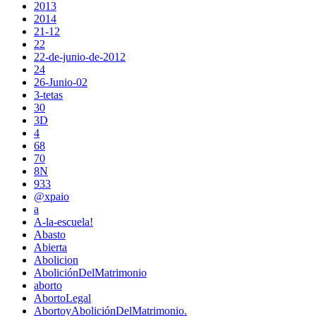
2013
2014
21-12
22
22-de-junio-de-2012
24
26-Junio-02
3-tetas
30
3D
4
68
70
8N
933
@xpaio
a
A-la-escuela!
Abasto
Abierta
Abolicion
AboliciónDelMatrimonio
aborto
AbortoLegal
AbortoyAboliciónDelMatrimonio.