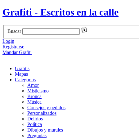
Grafiti - Escritos en la calle
Buscar
Login
Registrarse
Mandar Grafiti
Grafitis
Mapas
Categorias
Amor
Misticismo
Bronca
Música
Consejos y pedidos
Personalizados
Delirios
Política
Dibujos y murales
Preguntas