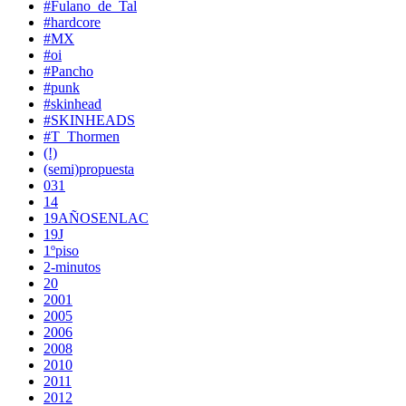
#Fulano_de_Tal
#hardcore
#MX
#oi
#Pancho
#punk
#skinhead
#SKINHEADS
#T_Thormen
(!)
(semi)propuesta
031
14
19AÑOSENLAC
19J
1ºpiso
2-minutos
20
2001
2005
2006
2008
2010
2011
2012