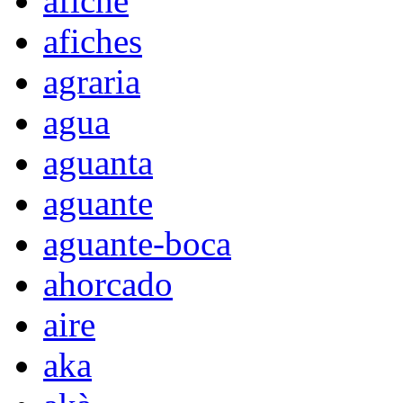
afiche
afiches
agraria
agua
aguanta
aguante
aguante-boca
ahorcado
aire
aka