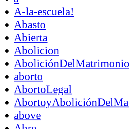
A-la-escuela!
Abasto
Abierta
Abolicion
AboliciónDelMatrimoni
aborto
AbortoLegal
AbortoyAboliciónDelMat
above
Abre