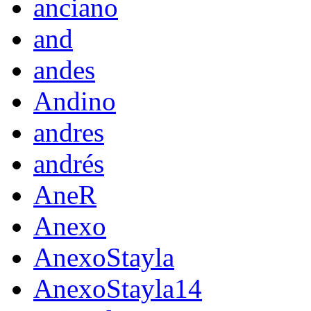
anciano
and
andes
Andino
andres
andrés
AneR
Anexo
AnexoStayla
AnexoStayla14