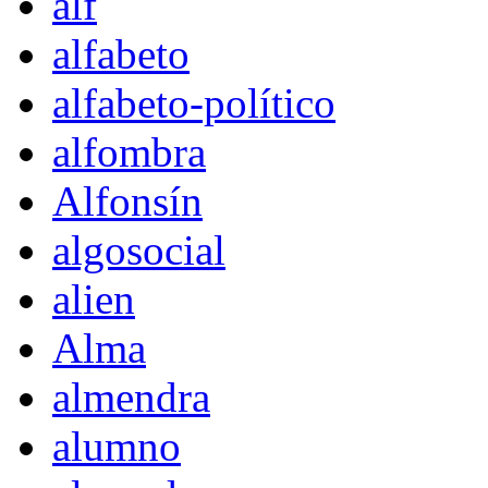
alf
alfabeto
alfabeto-político
alfombra
Alfonsín
algosocial
alien
Alma
almendra
alumno