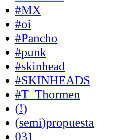
#MX
#oi
#Pancho
#punk
#skinhead
#SKINHEADS
#T_Thormen
(!)
(semi)propuesta
031