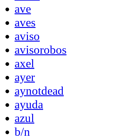
ave
aves
aviso
avisorobos
axel
ayer
aynotdead
ayuda
azul
b/n