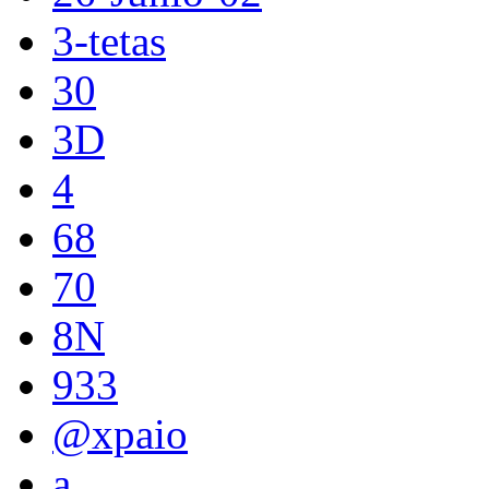
3-tetas
30
3D
4
68
70
8N
933
@xpaio
a