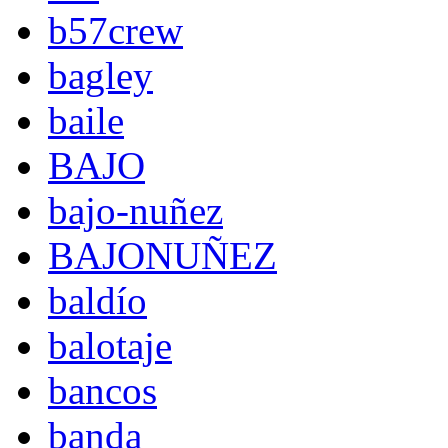
b57crew
bagley
baile
BAJO
bajo-nuñez
BAJONUÑEZ
baldío
balotaje
bancos
banda