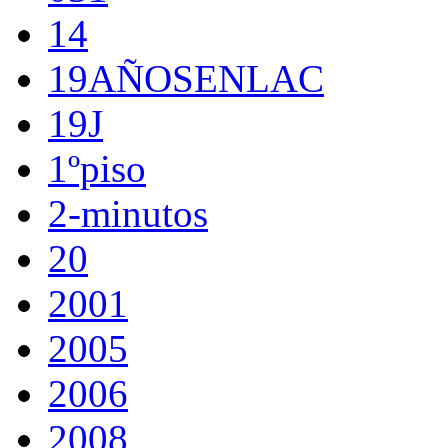
14
19AÑOSENLAC
19J
1ºpiso
2-minutos
20
2001
2005
2006
2008