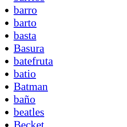
barro
barto
basta
Basura
batefruta
batio
Batman
baño
beatles
Becket