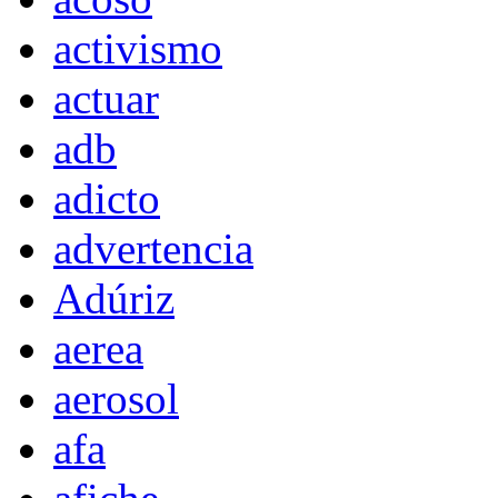
activismo
actuar
adb
adicto
advertencia
Adúriz
aerea
aerosol
afa