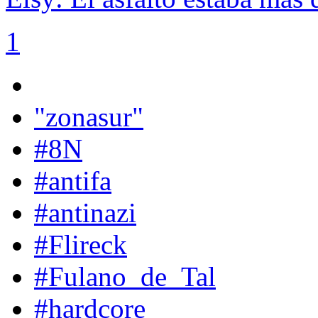
1
"zonasur"
#8N
#antifa
#antinazi
#Flireck
#Fulano_de_Tal
#hardcore