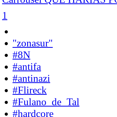
1
"zonasur"
#8N
#antifa
#antinazi
#Flireck
#Fulano_de_Tal
#hardcore