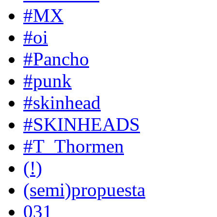
#MX
#oi
#Pancho
#punk
#skinhead
#SKINHEADS
#T_Thormen
(!)
(semi)propuesta
031