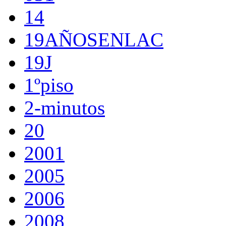
14
19AÑOSENLAC
19J
1ºpiso
2-minutos
20
2001
2005
2006
2008