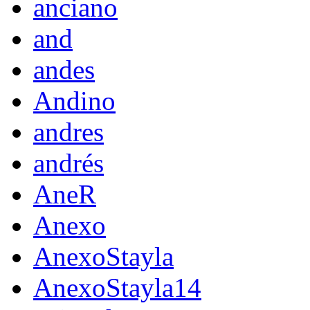
anciano
and
andes
Andino
andres
andrés
AneR
Anexo
AnexoStayla
AnexoStayla14