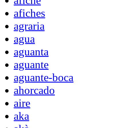
afiche
afiches
agraria
agua
aguanta
aguante
aguante-boca
ahorcado
aire
aka