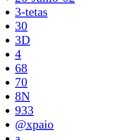
3-tetas
30
3D
4
68
70
8N
933
@xpaio
a