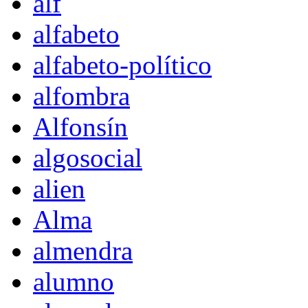
alf
alfabeto
alfabeto-político
alfombra
Alfonsín
algosocial
alien
Alma
almendra
alumno