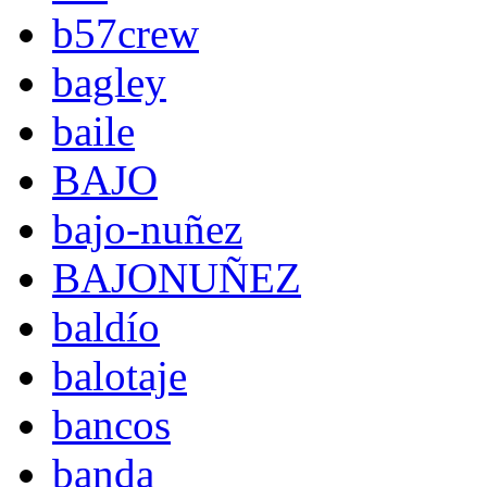
b57crew
bagley
baile
BAJO
bajo-nuñez
BAJONUÑEZ
baldío
balotaje
bancos
banda