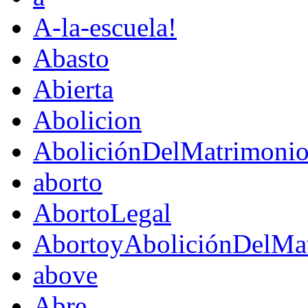
A-la-escuela!
Abasto
Abierta
Abolicion
AboliciónDelMatrimoni
aborto
AbortoLegal
AbortoyAboliciónDelMat
above
Abre