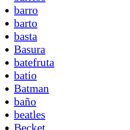
barro
barto
basta
Basura
batefruta
batio
Batman
baño
beatles
Becket