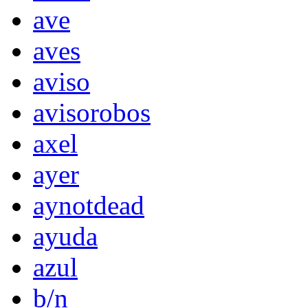
ave
aves
aviso
avisorobos
axel
ayer
aynotdead
ayuda
azul
b/n