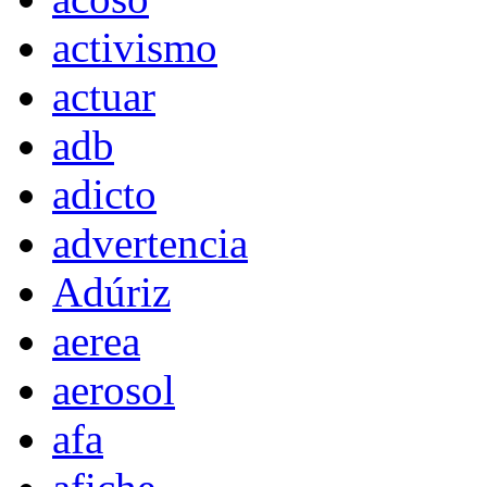
activismo
actuar
adb
adicto
advertencia
Adúriz
aerea
aerosol
afa