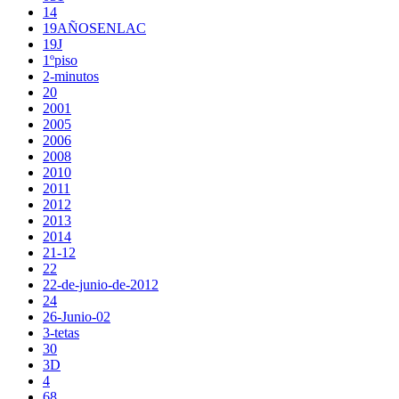
14
19AÑOSENLAC
19J
1ºpiso
2-minutos
20
2001
2005
2006
2008
2010
2011
2012
2013
2014
21-12
22
22-de-junio-de-2012
24
26-Junio-02
3-tetas
30
3D
4
68