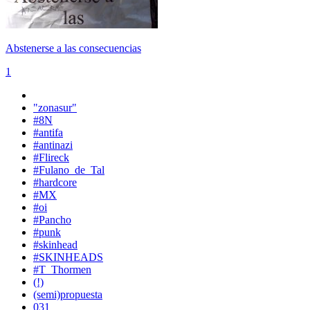
Abstenerse a las consecuencias
1
"zonasur"
#8N
#antifa
#antinazi
#Flireck
#Fulano_de_Tal
#hardcore
#MX
#oi
#Pancho
#punk
#skinhead
#SKINHEADS
#T_Thormen
(!)
(semi)propuesta
031