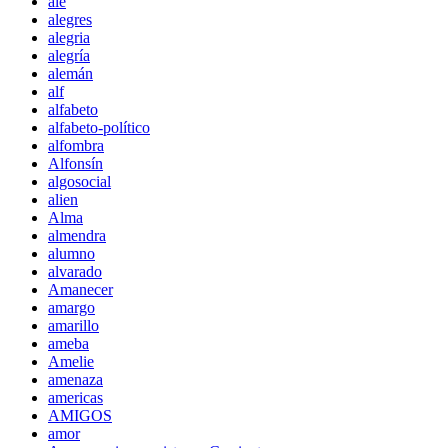
ale
alegres
alegria
alegría
alemán
alf
alfabeto
alfabeto-político
alfombra
Alfonsín
algosocial
alien
Alma
almendra
alumno
alvarado
Amanecer
amargo
amarillo
ameba
Amelie
amenaza
americas
AMIGOS
amor