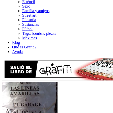
Esténcil
Sexo
Familia y amigos
Street art
Filosofía
Sustancias
Fútbol
Tags, bombas, piezas
Máximas
Blog
Qué es Grafiti?
Ayuda