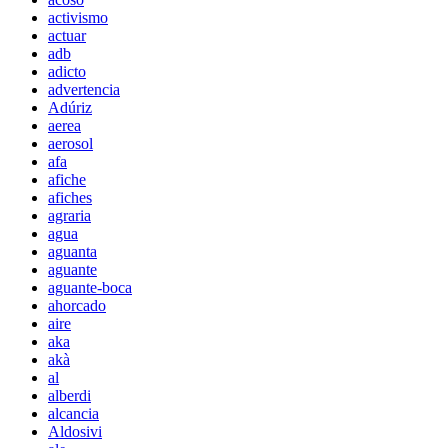
activismo
actuar
adb
adicto
advertencia
Adúriz
aerea
aerosol
afa
afiche
afiches
agraria
agua
aguanta
aguante
aguante-boca
ahorcado
aire
aka
akà
al
alberdi
alcancia
Aldosivi