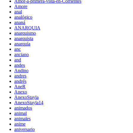
Amor-a-primera-vista-en-Corrientes
Amore
anal
analógico
ananá
ANARQUIA
anarquismo
anarquista
anarquía
anc
anciano
and
andes
Andino
andres
andrés
AneR
Anexo
AnexoStayla
AnexoStayla14
animados
animal
animales
anime
aniversario