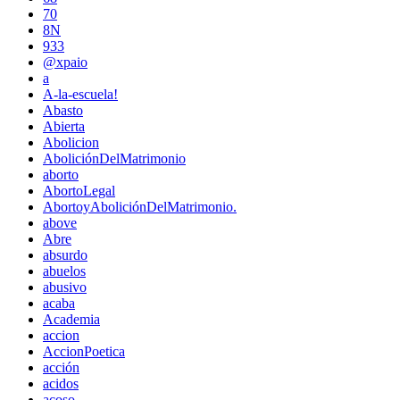
70
8N
933
@xpaio
a
A-la-escuela!
Abasto
Abierta
Abolicion
AboliciónDelMatrimonio
aborto
AbortoLegal
AbortoyAboliciónDelMatrimonio.
above
Abre
absurdo
abuelos
abusivo
acaba
Academia
accion
AccionPoetica
acción
acidos
acoso