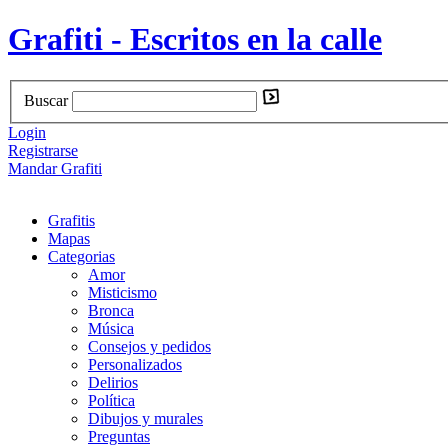
Grafiti - Escritos en la calle
Buscar
Login
Registrarse
Mandar Grafiti
Grafitis
Mapas
Categorias
Amor
Misticismo
Bronca
Música
Consejos y pedidos
Personalizados
Delirios
Política
Dibujos y murales
Preguntas