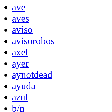
ave
aves
aviso
avisorobos
axel
ayer
aynotdead
ayuda
azul
b/n