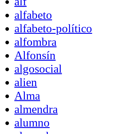
alf
alfabeto
alfabeto-político
alfombra
Alfonsín
algosocial
alien
Alma
almendra
alumno