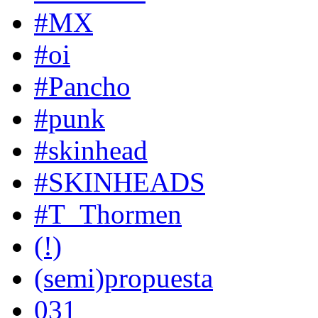
#MX
#oi
#Pancho
#punk
#skinhead
#SKINHEADS
#T_Thormen
(!)
(semi)propuesta
031