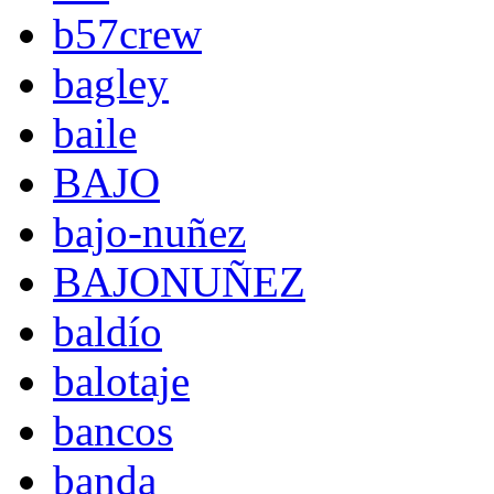
b57crew
bagley
baile
BAJO
bajo-nuñez
BAJONUÑEZ
baldío
balotaje
bancos
banda