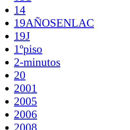
14
19AÑOSENLAC
19J
1ºpiso
2-minutos
20
2001
2005
2006
2008