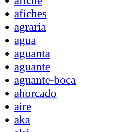
afiche
afiches
agraria
agua
aguanta
aguante
aguante-boca
ahorcado
aire
aka