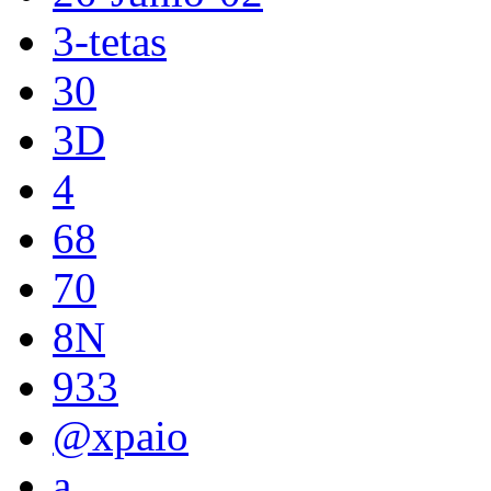
3-tetas
30
3D
4
68
70
8N
933
@xpaio
a