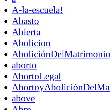
A-la-escuela!
Abasto
Abierta
Abolicion
AboliciónDelMatrimoni
aborto
AbortoLegal
AbortoyAboliciónDelMat
above
Abre