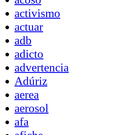
activismo
actuar
adb
adicto
advertencia
Adúriz
aerea
aerosol
afa