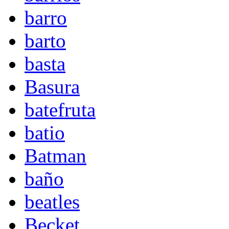
barro
barto
basta
Basura
batefruta
batio
Batman
baño
beatles
Becket