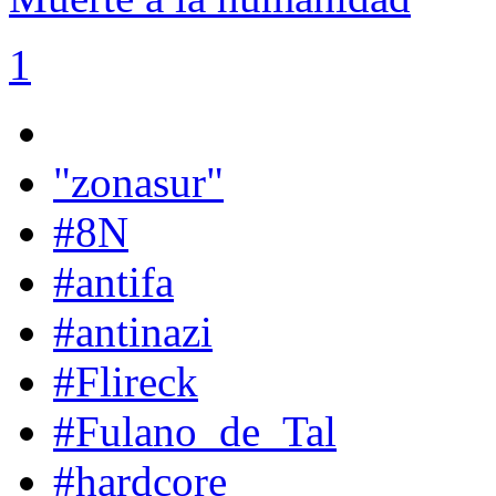
1
"zonasur"
#8N
#antifa
#antinazi
#Flireck
#Fulano_de_Tal
#hardcore