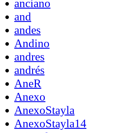
anciano
and
andes
Andino
andres
andrés
AneR
Anexo
AnexoStayla
AnexoStayla14