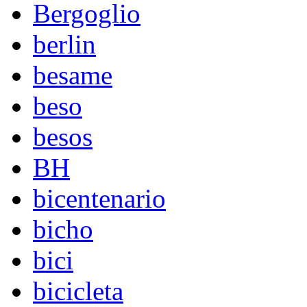
Bergoglio
berlin
besame
beso
besos
BH
bicentenario
bicho
bici
bicicleta