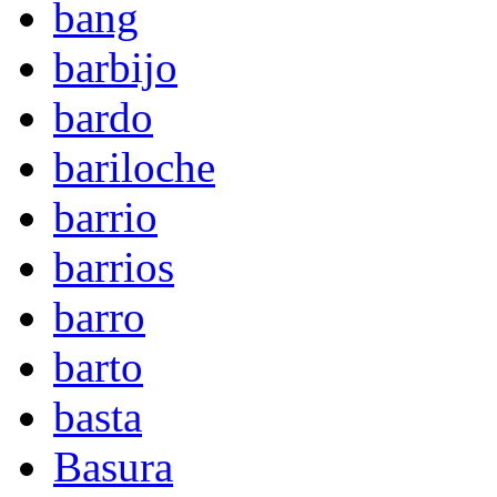
bang
barbijo
bardo
bariloche
barrio
barrios
barro
barto
basta
Basura