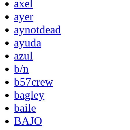
axel
ayer
aynotdead
ayuda
azul
b/n
b57crew
bagley
baile
BAJO