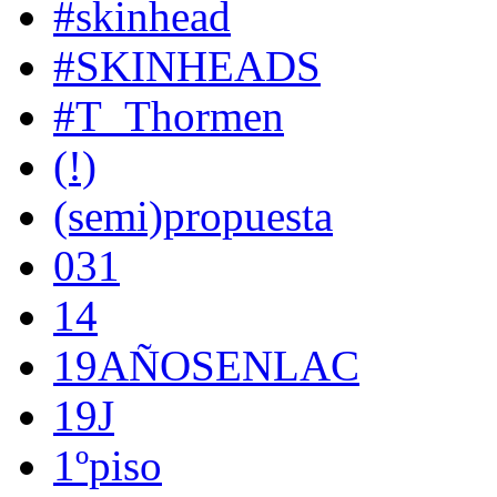
#skinhead
#SKINHEADS
#T_Thormen
(!)
(semi)propuesta
031
14
19AÑOSENLAC
19J
1ºpiso