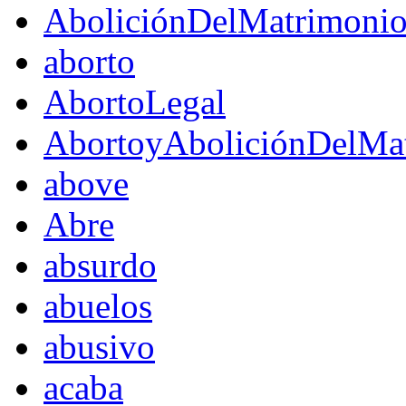
AboliciónDelMatrimoni
aborto
AbortoLegal
AbortoyAboliciónDelMat
above
Abre
absurdo
abuelos
abusivo
acaba