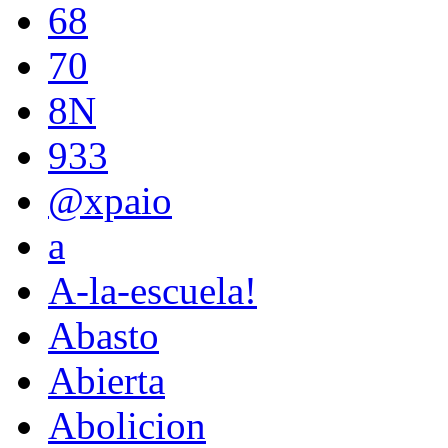
68
70
8N
933
@xpaio
a
A-la-escuela!
Abasto
Abierta
Abolicion