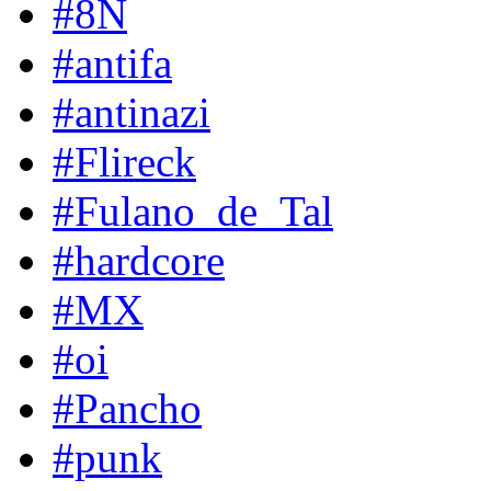
#8N
#antifa
#antinazi
#Flireck
#Fulano_de_Tal
#hardcore
#MX
#oi
#Pancho
#punk