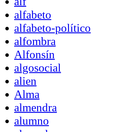
alf
alfabeto
alfabeto-político
alfombra
Alfonsín
algosocial
alien
Alma
almendra
alumno