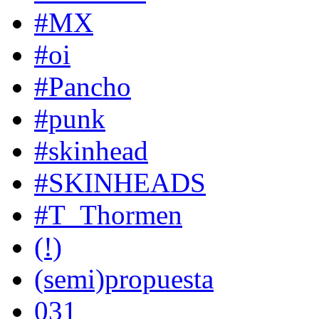
#MX
#oi
#Pancho
#punk
#skinhead
#SKINHEADS
#T_Thormen
(!)
(semi)propuesta
031