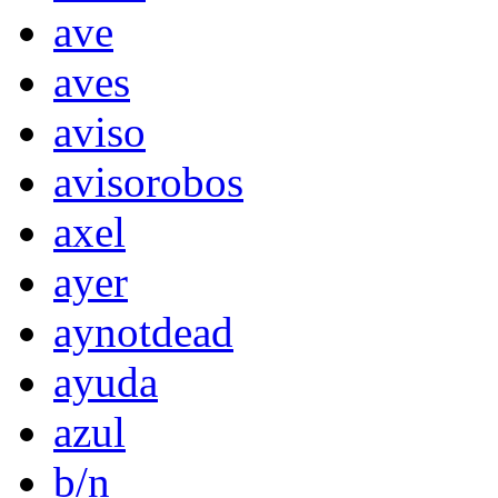
ave
aves
aviso
avisorobos
axel
ayer
aynotdead
ayuda
azul
b/n