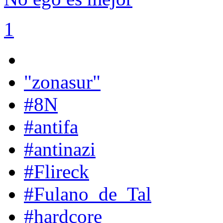
1
"zonasur"
#8N
#antifa
#antinazi
#Flireck
#Fulano_de_Tal
#hardcore