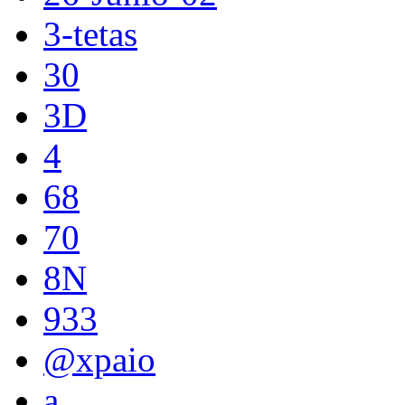
3-tetas
30
3D
4
68
70
8N
933
@xpaio
a