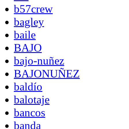
b57crew
bagley
baile
BAJO
bajo-nuñez
BAJONUÑEZ
baldío
balotaje
bancos
banda