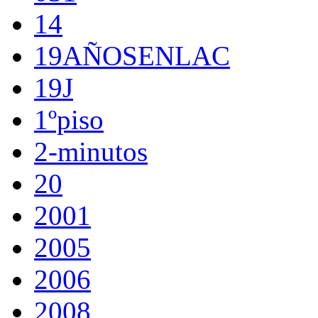
14
19AÑOSENLAC
19J
1ºpiso
2-minutos
20
2001
2005
2006
2008