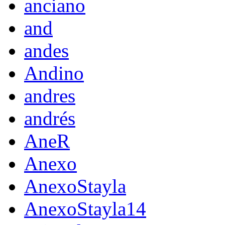
anciano
and
andes
Andino
andres
andrés
AneR
Anexo
AnexoStayla
AnexoStayla14