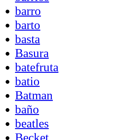
barro
barto
basta
Basura
batefruta
batio
Batman
baño
beatles
Becket