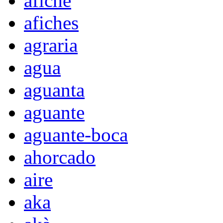
afiche
afiches
agraria
agua
aguanta
aguante
aguante-boca
ahorcado
aire
aka