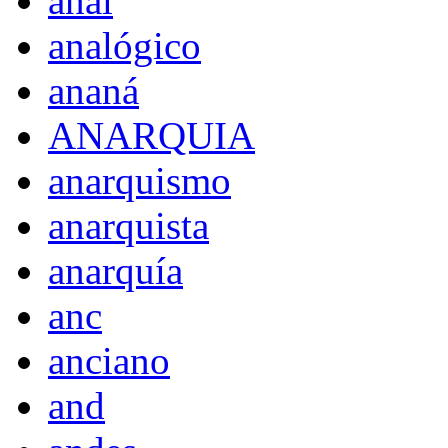
anal
analógico
ananá
ANARQUIA
anarquismo
anarquista
anarquía
anc
anciano
and