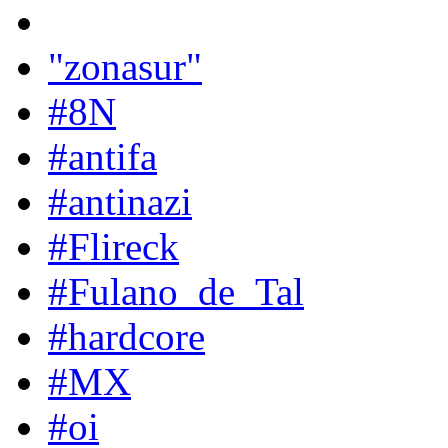
"zonasur"
#8N
#antifa
#antinazi
#Flireck
#Fulano_de_Tal
#hardcore
#MX
#oi