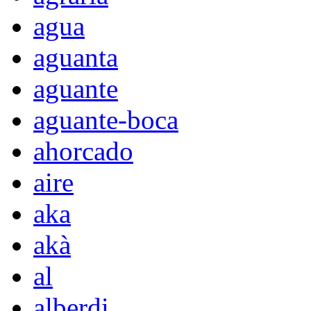
agua
aguanta
aguante
aguante-boca
ahorcado
aire
aka
akà
al
alberdi