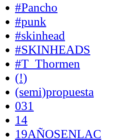
#Pancho
#punk
#skinhead
#SKINHEADS
#T_Thormen
(!)
(semi)propuesta
031
14
19AÑOSENLAC