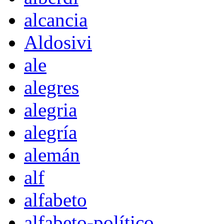
alcancia
Aldosivi
ale
alegres
alegria
alegría
alemán
alf
alfabeto
alfabeto-político