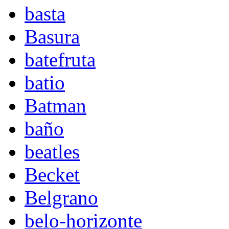
basta
Basura
batefruta
batio
Batman
baño
beatles
Becket
Belgrano
belo-horizonte