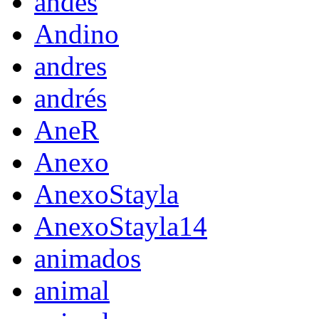
andes
Andino
andres
andrés
AneR
Anexo
AnexoStayla
AnexoStayla14
animados
animal