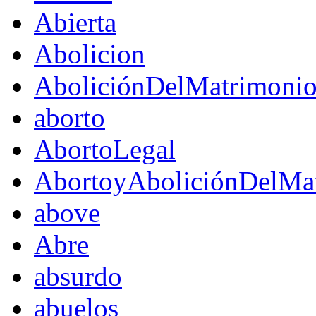
Abierta
Abolicion
AboliciónDelMatrimoni
aborto
AbortoLegal
AbortoyAboliciónDelMat
above
Abre
absurdo
abuelos