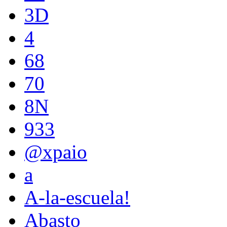
3D
4
68
70
8N
933
@xpaio
a
A-la-escuela!
Abasto