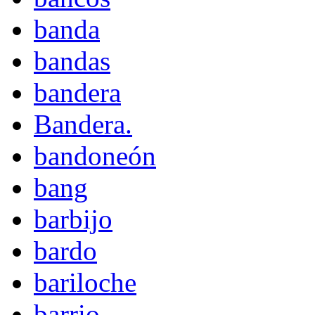
banda
bandas
bandera
Bandera.
bandoneón
bang
barbijo
bardo
bariloche
barrio