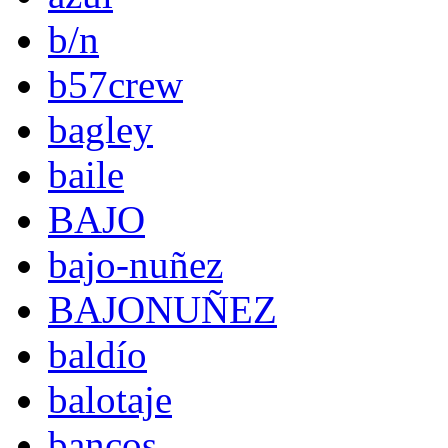
b/n
b57crew
bagley
baile
BAJO
bajo-nuñez
BAJONUÑEZ
baldío
balotaje
bancos