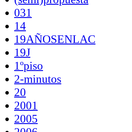
031
14
19AÑOSENLAC
19J
1ºpiso
2-minutos
20
2001
2005
2006