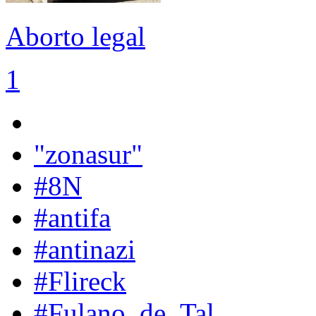
Aborto legal
1
"zonasur"
#8N
#antifa
#antinazi
#Flireck
#Fulano_de_Tal