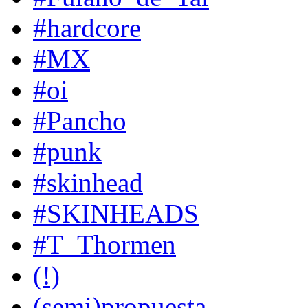
#hardcore
#MX
#oi
#Pancho
#punk
#skinhead
#SKINHEADS
#T_Thormen
(!)
(semi)propuesta