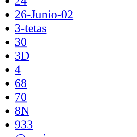
24
26-Junio-02
3-tetas
30
3D
4
68
70
8N
933