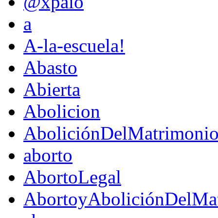
@xpaio
a
A-la-escuela!
Abasto
Abierta
Abolicion
AboliciónDelMatrimoni
aborto
AbortoLegal
AbortoyAboliciónDelMat