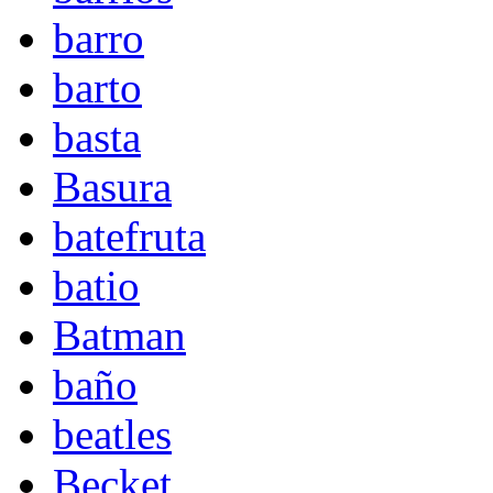
barro
barto
basta
Basura
batefruta
batio
Batman
baño
beatles
Becket