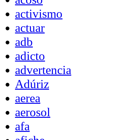
activismo
actuar
adb
adicto
advertencia
Adúriz
aerea
aerosol
afa