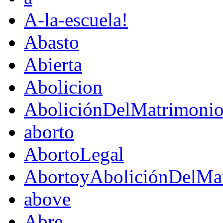
A-la-escuela!
Abasto
Abierta
Abolicion
AboliciónDelMatrimoni
aborto
AbortoLegal
AbortoyAboliciónDelMat
above
Abre