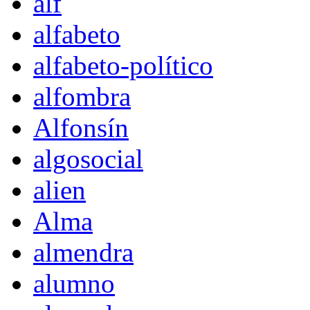
alf
alfabeto
alfabeto-político
alfombra
Alfonsín
algosocial
alien
Alma
almendra
alumno