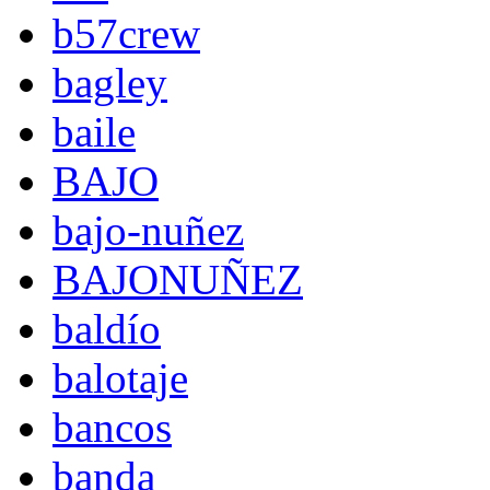
b57crew
bagley
baile
BAJO
bajo-nuñez
BAJONUÑEZ
baldío
balotaje
bancos
banda