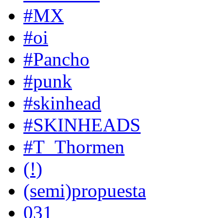
#MX
#oi
#Pancho
#punk
#skinhead
#SKINHEADS
#T_Thormen
(!)
(semi)propuesta
031