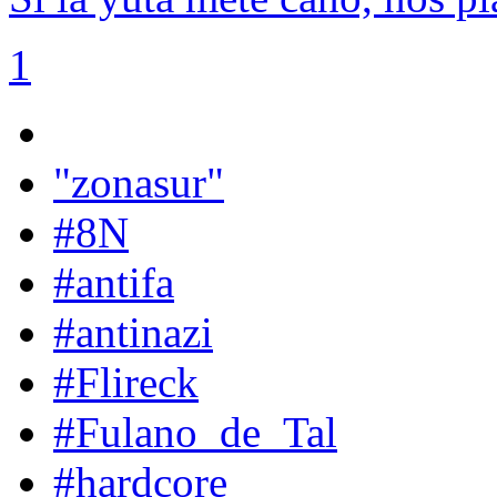
1
"zonasur"
#8N
#antifa
#antinazi
#Flireck
#Fulano_de_Tal
#hardcore