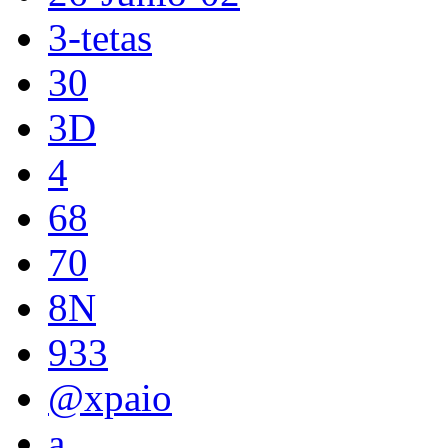
3-tetas
30
3D
4
68
70
8N
933
@xpaio
a