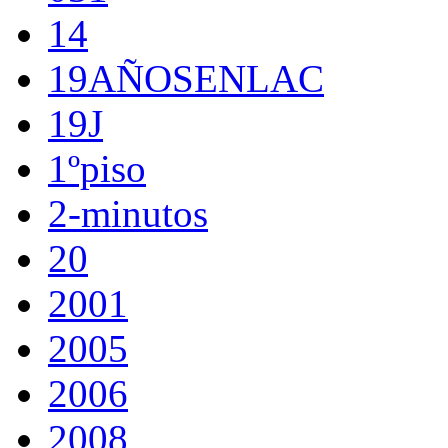
14
19AÑOSENLAC
19J
1ºpiso
2-minutos
20
2001
2005
2006
2008