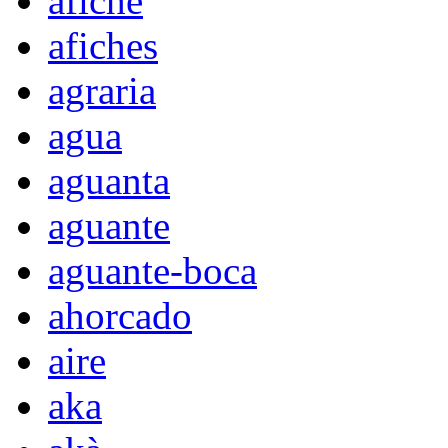
afiche
afiches
agraria
agua
aguanta
aguante
aguante-boca
ahorcado
aire
aka