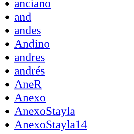
anciano
and
andes
Andino
andres
andrés
AneR
Anexo
AnexoStayla
AnexoStayla14