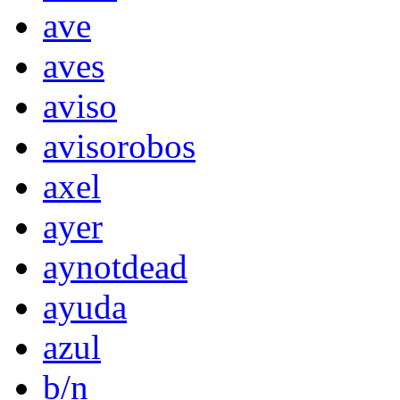
ave
aves
aviso
avisorobos
axel
ayer
aynotdead
ayuda
azul
b/n