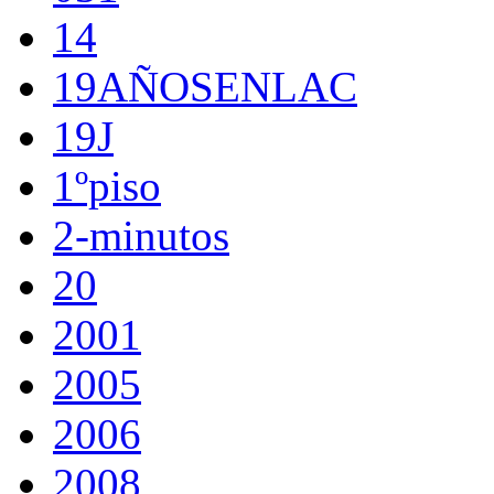
14
19AÑOSENLAC
19J
1ºpiso
2-minutos
20
2001
2005
2006
2008