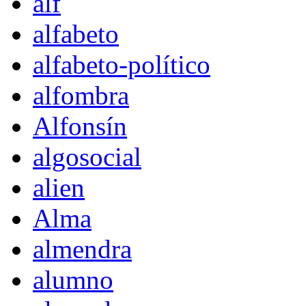
alf
alfabeto
alfabeto-político
alfombra
Alfonsín
algosocial
alien
Alma
almendra
alumno