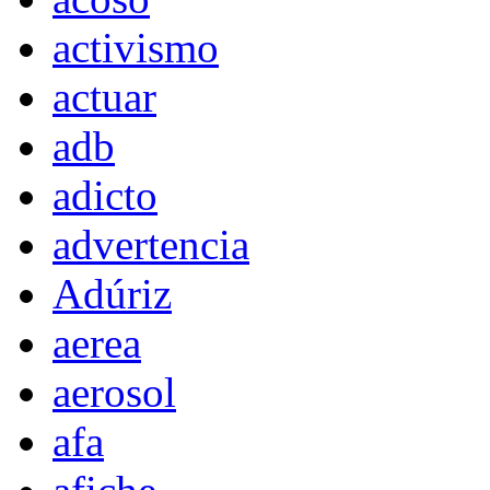
activismo
actuar
adb
adicto
advertencia
Adúriz
aerea
aerosol
afa