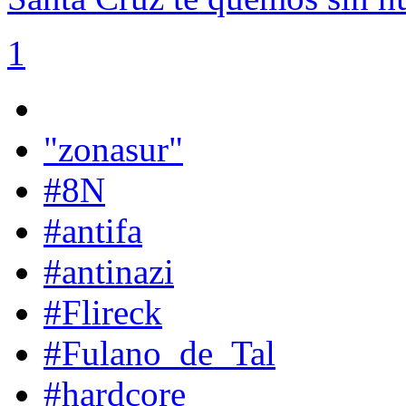
1
"zonasur"
#8N
#antifa
#antinazi
#Flireck
#Fulano_de_Tal
#hardcore