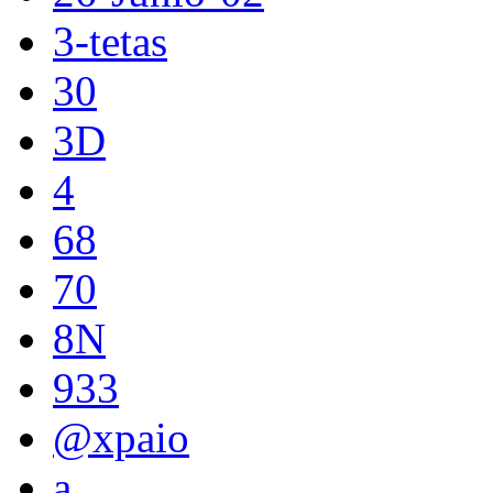
3-tetas
30
3D
4
68
70
8N
933
@xpaio
a