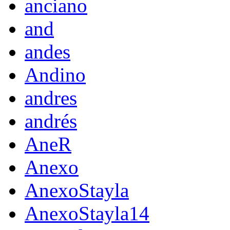
anciano
and
andes
Andino
andres
andrés
AneR
Anexo
AnexoStayla
AnexoStayla14