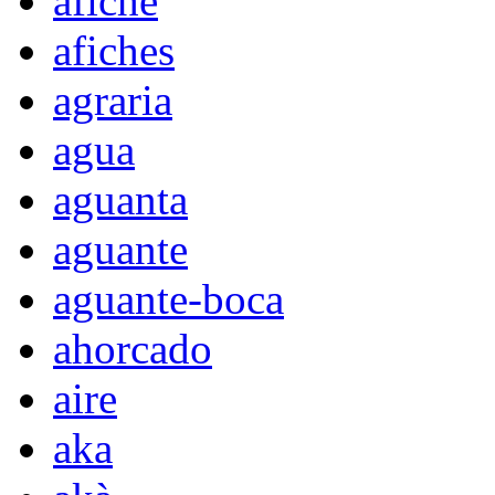
afiche
afiches
agraria
agua
aguanta
aguante
aguante-boca
ahorcado
aire
aka