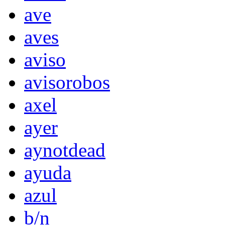
ave
aves
aviso
avisorobos
axel
ayer
aynotdead
ayuda
azul
b/n