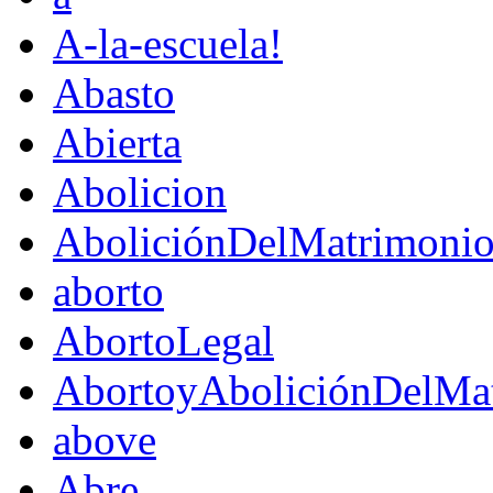
A-la-escuela!
Abasto
Abierta
Abolicion
AboliciónDelMatrimoni
aborto
AbortoLegal
AbortoyAboliciónDelMat
above
Abre