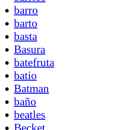
barro
barto
basta
Basura
batefruta
batio
Batman
baño
beatles
Becket