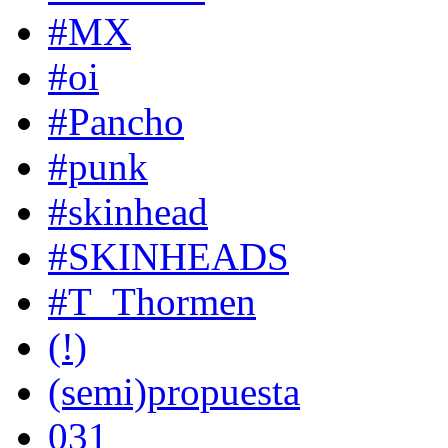
#MX
#oi
#Pancho
#punk
#skinhead
#SKINHEADS
#T_Thormen
(!)
(semi)propuesta
031