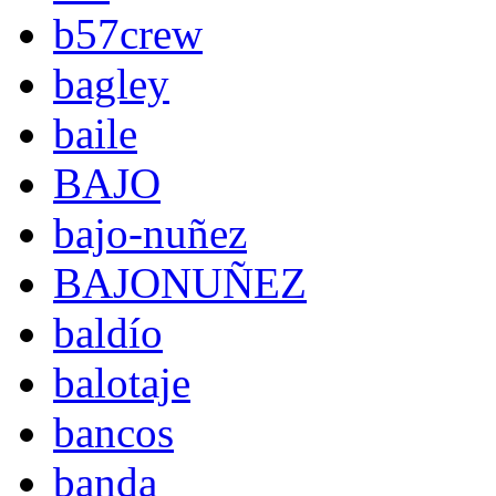
b57crew
bagley
baile
BAJO
bajo-nuñez
BAJONUÑEZ
baldío
balotaje
bancos
banda