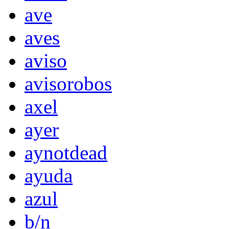
ave
aves
aviso
avisorobos
axel
ayer
aynotdead
ayuda
azul
b/n