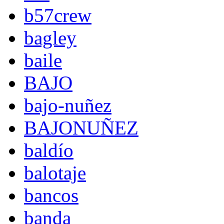
b57crew
bagley
baile
BAJO
bajo-nuñez
BAJONUÑEZ
baldío
balotaje
bancos
banda