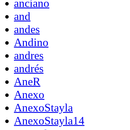
anciano
and
andes
Andino
andres
andrés
AneR
Anexo
AnexoStayla
AnexoStayla14