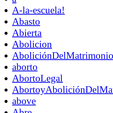
A-la-escuela!
Abasto
Abierta
Abolicion
AboliciónDelMatrimoni
aborto
AbortoLegal
AbortoyAboliciónDelMat
above
Abre