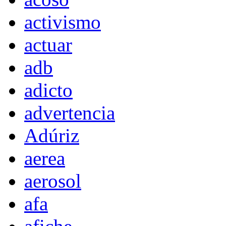
activismo
actuar
adb
adicto
advertencia
Adúriz
aerea
aerosol
afa