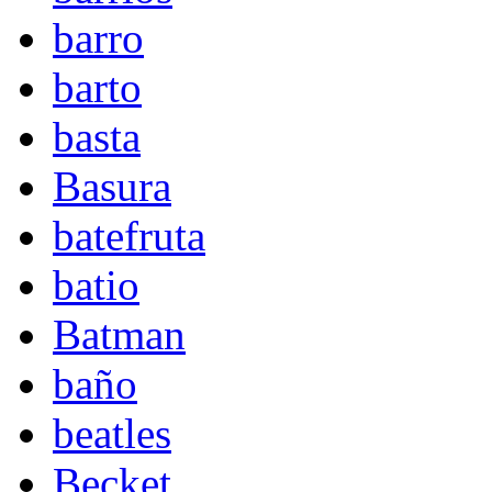
barro
barto
basta
Basura
batefruta
batio
Batman
baño
beatles
Becket