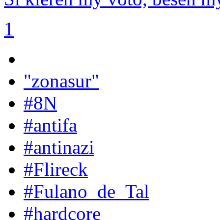
1
"zonasur"
#8N
#antifa
#antinazi
#Flireck
#Fulano_de_Tal
#hardcore