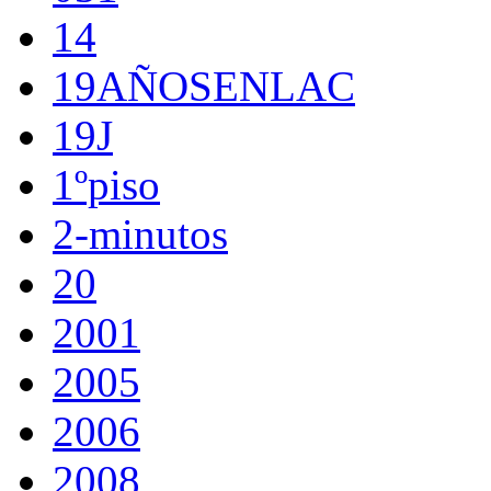
14
19AÑOSENLAC
19J
1ºpiso
2-minutos
20
2001
2005
2006
2008