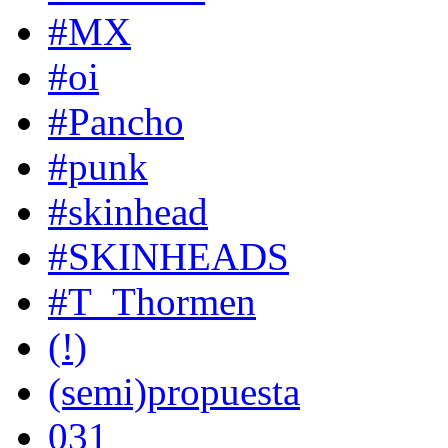
#MX
#oi
#Pancho
#punk
#skinhead
#SKINHEADS
#T_Thormen
(!)
(semi)propuesta
031