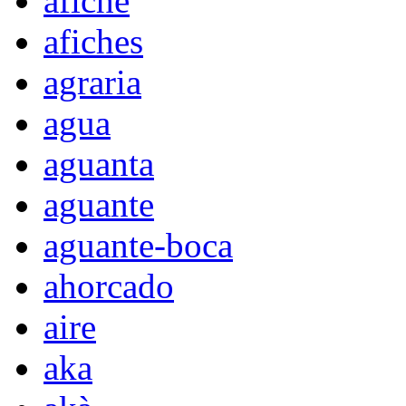
afiche
afiches
agraria
agua
aguanta
aguante
aguante-boca
ahorcado
aire
aka