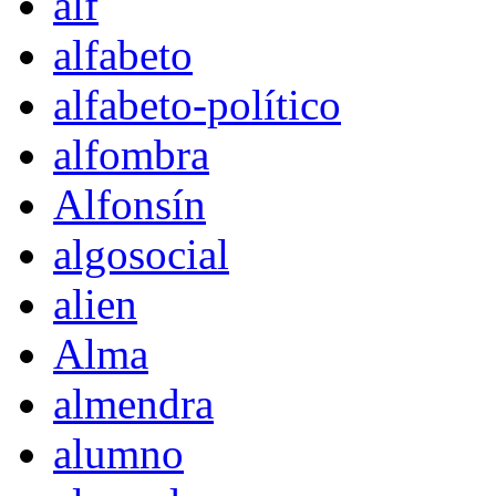
alf
alfabeto
alfabeto-político
alfombra
Alfonsín
algosocial
alien
Alma
almendra
alumno