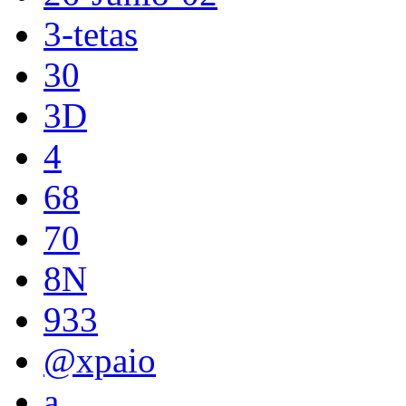
3-tetas
30
3D
4
68
70
8N
933
@xpaio
a