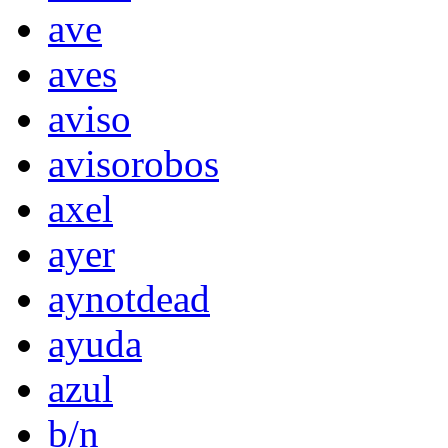
ave
aves
aviso
avisorobos
axel
ayer
aynotdead
ayuda
azul
b/n