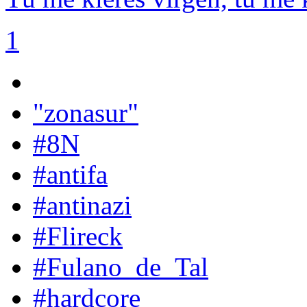
1
"zonasur"
#8N
#antifa
#antinazi
#Flireck
#Fulano_de_Tal
#hardcore