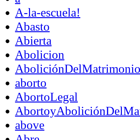
A-la-escuela!
Abasto
Abierta
Abolicion
AboliciónDelMatrimoni
aborto
AbortoLegal
AbortoyAboliciónDelMat
above
Abre