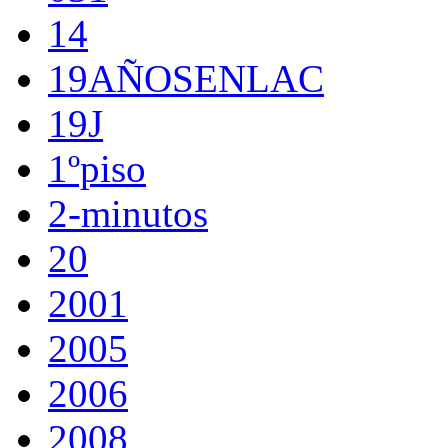
14
19AÑOSENLAC
19J
1ºpiso
2-minutos
20
2001
2005
2006
2008