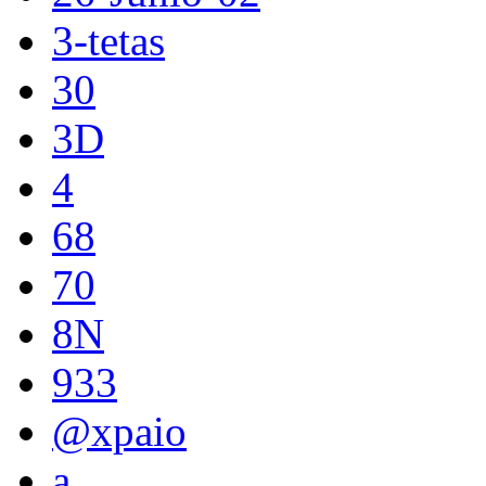
3-tetas
30
3D
4
68
70
8N
933
@xpaio
a