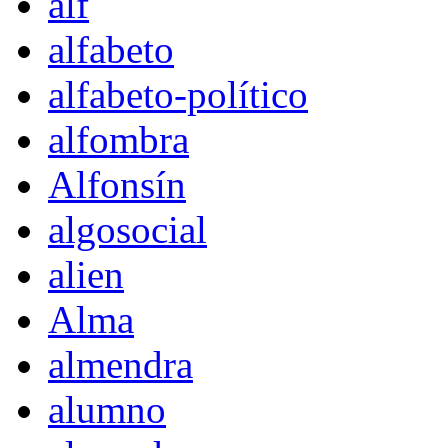
alf
alfabeto
alfabeto-político
alfombra
Alfonsín
algosocial
alien
Alma
almendra
alumno