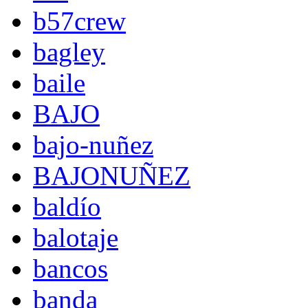
b57crew
bagley
baile
BAJO
bajo-nuñez
BAJONUÑEZ
baldío
balotaje
bancos
banda