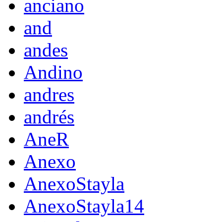
anciano
and
andes
Andino
andres
andrés
AneR
Anexo
AnexoStayla
AnexoStayla14