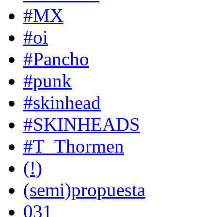
#MX
#oi
#Pancho
#punk
#skinhead
#SKINHEADS
#T_Thormen
(!)
(semi)propuesta
031