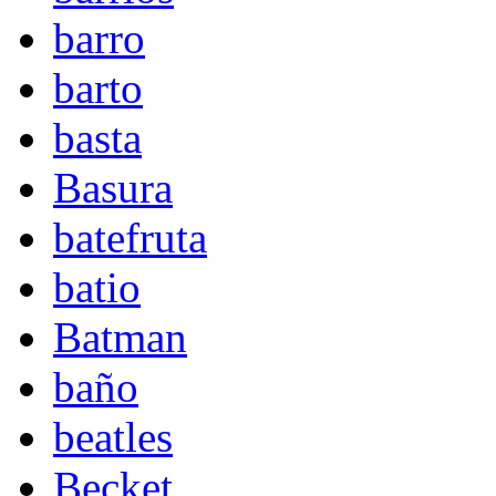
barro
barto
basta
Basura
batefruta
batio
Batman
baño
beatles
Becket