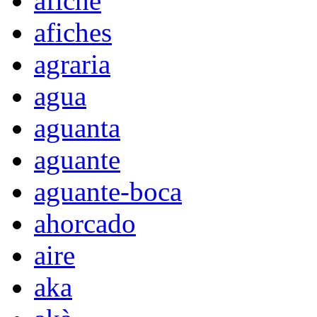
afiche
afiches
agraria
agua
aguanta
aguante
aguante-boca
ahorcado
aire
aka