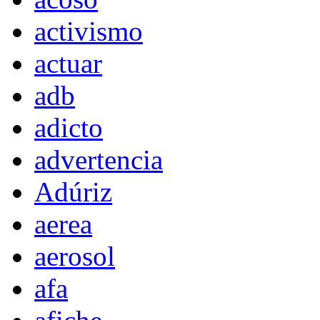
activismo
actuar
adb
adicto
advertencia
Adúriz
aerea
aerosol
afa