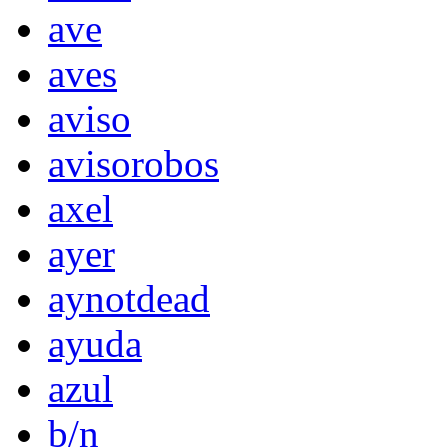
ave
aves
aviso
avisorobos
axel
ayer
aynotdead
ayuda
azul
b/n