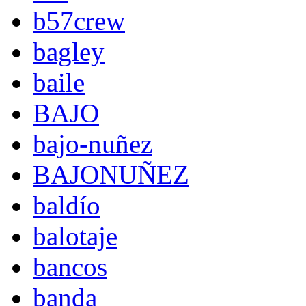
b57crew
bagley
baile
BAJO
bajo-nuñez
BAJONUÑEZ
baldío
balotaje
bancos
banda