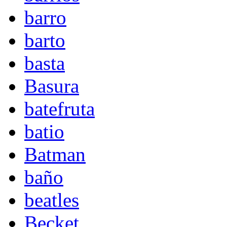
barro
barto
basta
Basura
batefruta
batio
Batman
baño
beatles
Becket