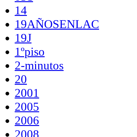
14
19AÑOSENLAC
19J
1ºpiso
2-minutos
20
2001
2005
2006
2008