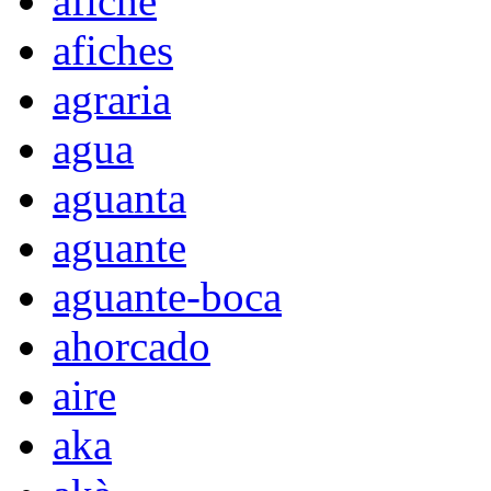
afiche
afiches
agraria
agua
aguanta
aguante
aguante-boca
ahorcado
aire
aka