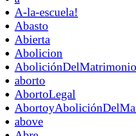
A-la-escuela!
Abasto
Abierta
Abolicion
AboliciónDelMatrimoni
aborto
AbortoLegal
AbortoyAboliciónDelMat
above
Abre