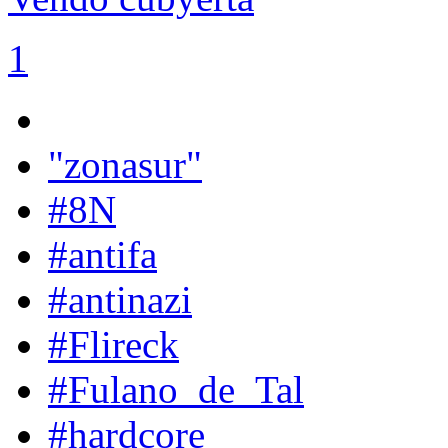
1
"zonasur"
#8N
#antifa
#antinazi
#Flireck
#Fulano_de_Tal
#hardcore