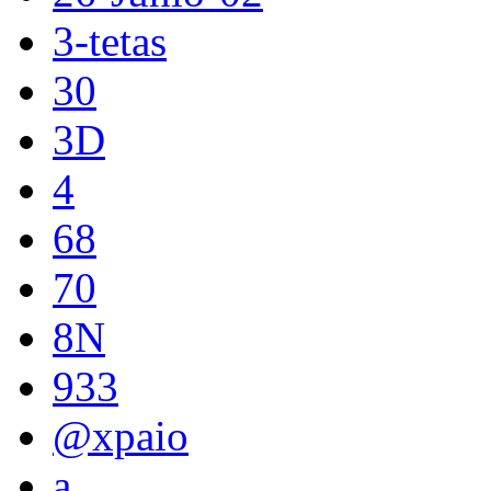
3-tetas
30
3D
4
68
70
8N
933
@xpaio
a