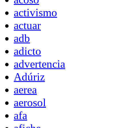
activismo
actuar
adb
adicto
advertencia
Adúriz
aerea
aerosol
afa