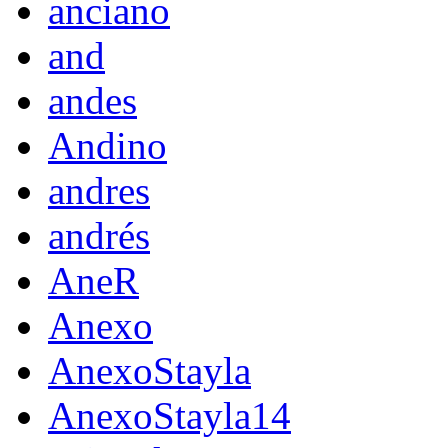
anciano
and
andes
Andino
andres
andrés
AneR
Anexo
AnexoStayla
AnexoStayla14