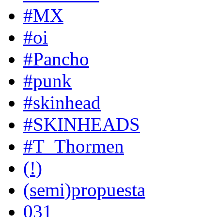
#MX
#oi
#Pancho
#punk
#skinhead
#SKINHEADS
#T_Thormen
(!)
(semi)propuesta
031