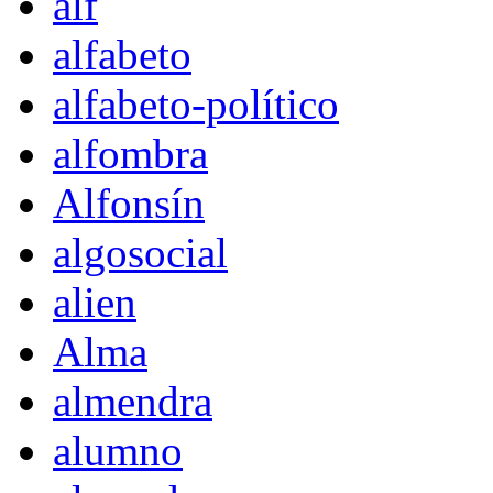
alf
alfabeto
alfabeto-político
alfombra
Alfonsín
algosocial
alien
Alma
almendra
alumno