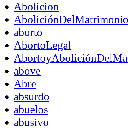
Abolicion
AboliciónDelMatrimoni
aborto
AbortoLegal
AbortoyAboliciónDelMat
above
Abre
absurdo
abuelos
abusivo