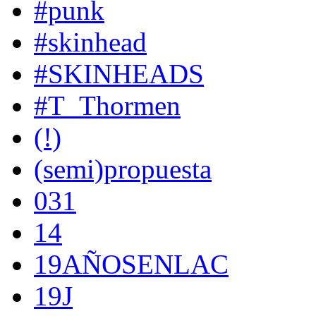
#punk
#skinhead
#SKINHEADS
#T_Thormen
(!)
(semi)propuesta
031
14
19AÑOSENLAC
19J