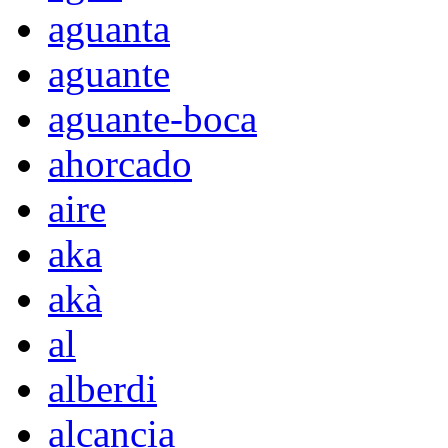
aguanta
aguante
aguante-boca
ahorcado
aire
aka
akà
al
alberdi
alcancia