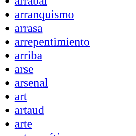
arrabal
arranquismo
arrasa
arrepentimiento
arriba
arse
arsenal
art
artaud
arte