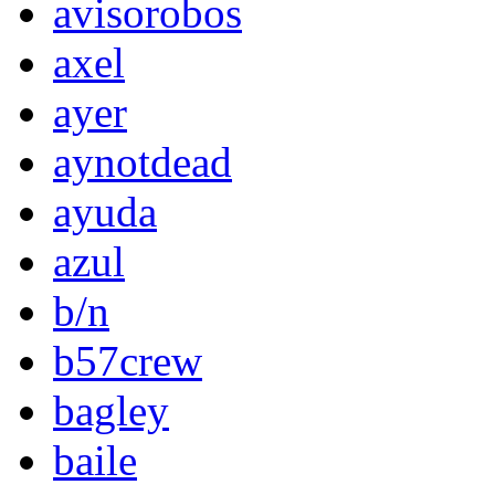
avisorobos
axel
ayer
aynotdead
ayuda
azul
b/n
b57crew
bagley
baile