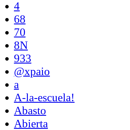
4
68
70
8N
933
@xpaio
a
A-la-escuela!
Abasto
Abierta