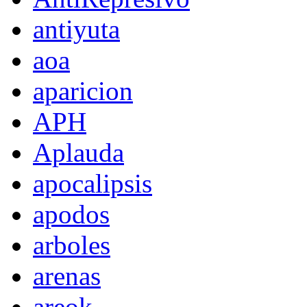
antiyuta
aoa
aparicion
APH
Aplauda
apocalipsis
apodos
arboles
arenas
areok