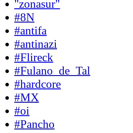
"zonasur"
#8N
#antifa
#antinazi
#Flireck
#Fulano_de_Tal
#hardcore
#MX
#oi
#Pancho