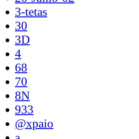
3-tetas
30
3D
4
68
70
8N
933
@xpaio
a