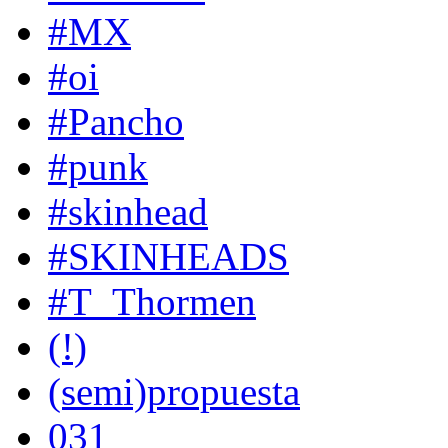
#MX
#oi
#Pancho
#punk
#skinhead
#SKINHEADS
#T_Thormen
(!)
(semi)propuesta
031