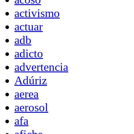
activismo
actuar
adb
adicto
advertencia
Adúriz
aerea
aerosol
afa