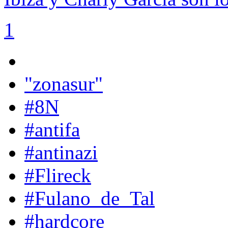
1
"zonasur"
#8N
#antifa
#antinazi
#Flireck
#Fulano_de_Tal
#hardcore