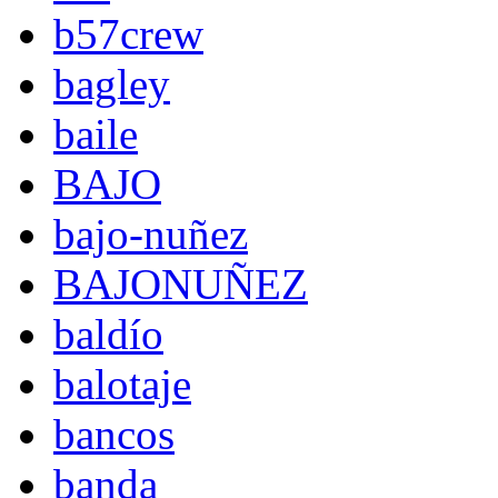
b57crew
bagley
baile
BAJO
bajo-nuñez
BAJONUÑEZ
baldío
balotaje
bancos
banda