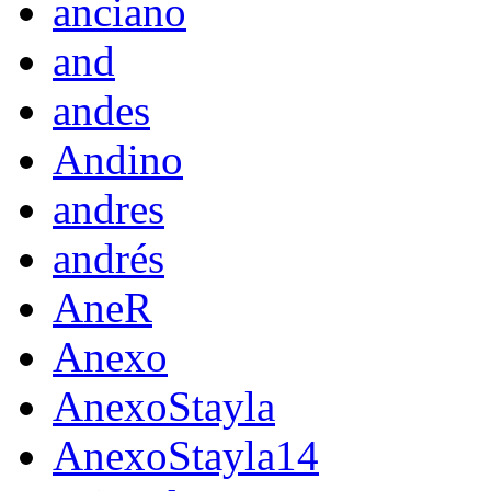
anciano
and
andes
Andino
andres
andrés
AneR
Anexo
AnexoStayla
AnexoStayla14