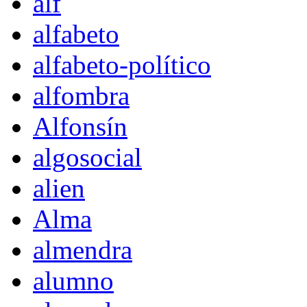
alf
alfabeto
alfabeto-político
alfombra
Alfonsín
algosocial
alien
Alma
almendra
alumno