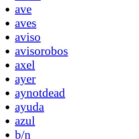
ave
aves
aviso
avisorobos
axel
ayer
aynotdead
ayuda
azul
b/n