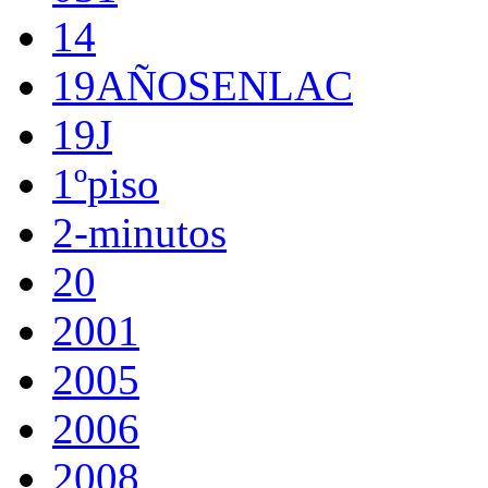
14
19AÑOSENLAC
19J
1ºpiso
2-minutos
20
2001
2005
2006
2008