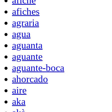
afiche
afiches
agraria
agua
aguanta
aguante
aguante-boca
ahorcado
aire
aka