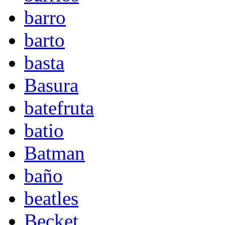
barro
barto
basta
Basura
batefruta
batio
Batman
baño
beatles
Becket