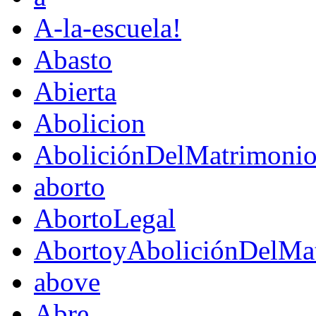
A-la-escuela!
Abasto
Abierta
Abolicion
AboliciónDelMatrimoni
aborto
AbortoLegal
AbortoyAboliciónDelMat
above
Abre