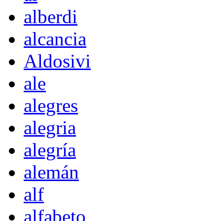
alberdi
alcancia
Aldosivi
ale
alegres
alegria
alegría
alemán
alf
alfabeto