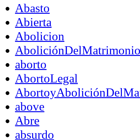
Abasto
Abierta
Abolicion
AboliciónDelMatrimoni
aborto
AbortoLegal
AbortoyAboliciónDelMat
above
Abre
absurdo