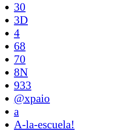
30
3D
4
68
70
8N
933
@xpaio
a
A-la-escuela!