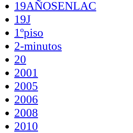
19AÑOSENLAC
19J
1ºpiso
2-minutos
20
2001
2005
2006
2008
2010