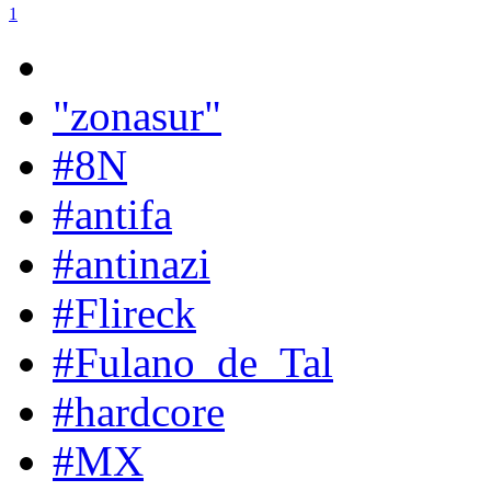
1
"zonasur"
#8N
#antifa
#antinazi
#Flireck
#Fulano_de_Tal
#hardcore
#MX