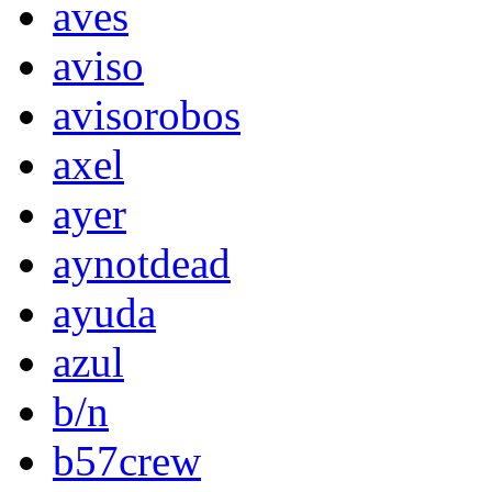
aves
aviso
avisorobos
axel
ayer
aynotdead
ayuda
azul
b/n
b57crew