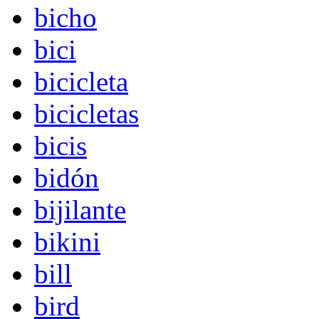
bicho
bici
bicicleta
bicicletas
bicis
bidón
bijilante
bikini
bill
bird