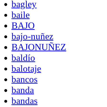
bagley
baile
BAJO
bajo-nuñez
BAJONUÑEZ
baldío
balotaje
bancos
banda
bandas