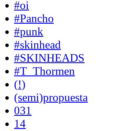
#oi
#Pancho
#punk
#skinhead
#SKINHEADS
#T_Thormen
(!)
(semi)propuesta
031
14