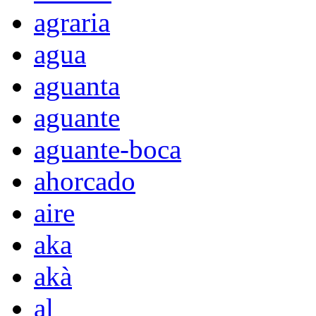
agraria
agua
aguanta
aguante
aguante-boca
ahorcado
aire
aka
akà
al