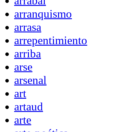
arrabal
arranquismo
arrasa
arrepentimiento
arriba
arse
arsenal
art
artaud
arte