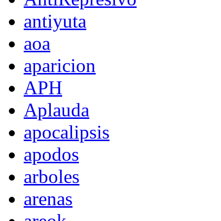
antiyuta
aoa
aparicion
APH
Aplauda
apocalipsis
apodos
arboles
arenas
areok