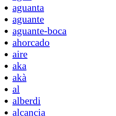
aguanta
aguante
aguante-boca
ahorcado
aire
aka
akà
al
alberdi
alcancia