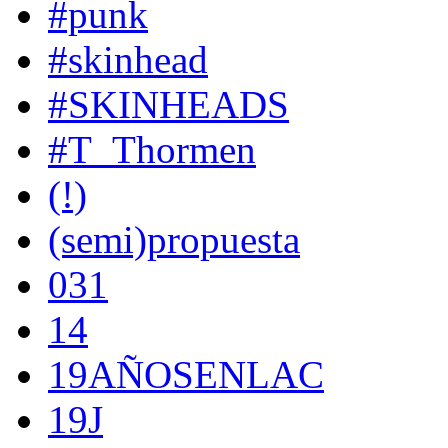
#punk
#skinhead
#SKINHEADS
#T_Thormen
(!)
(semi)propuesta
031
14
19AÑOSENLAC
19J