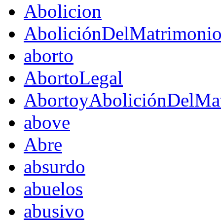
Abolicion
AboliciónDelMatrimoni
aborto
AbortoLegal
AbortoyAboliciónDelMat
above
Abre
absurdo
abuelos
abusivo