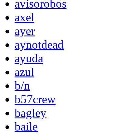
avisorobos
axel
ayer
aynotdead
ayuda
azul
b/n
b57crew
bagley
baile