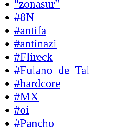
"zonasur"
#8N
#antifa
#antinazi
#Flireck
#Fulano_de_Tal
#hardcore
#MX
#oi
#Pancho