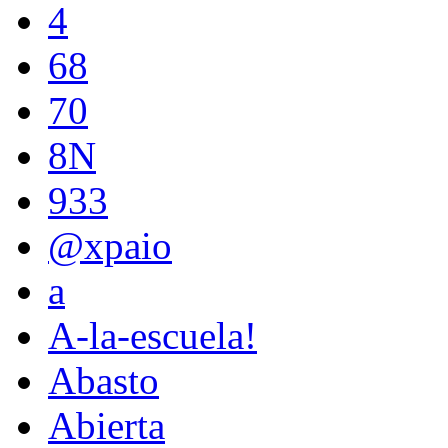
4
68
70
8N
933
@xpaio
a
A-la-escuela!
Abasto
Abierta