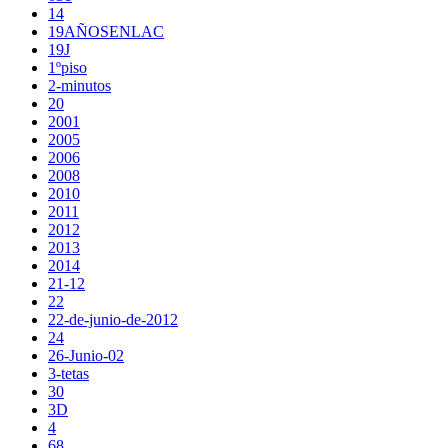
14
19AÑOSENLAC
19J
1ºpiso
2-minutos
20
2001
2005
2006
2008
2010
2011
2012
2013
2014
21-12
22
22-de-junio-de-2012
24
26-Junio-02
3-tetas
30
3D
4
68