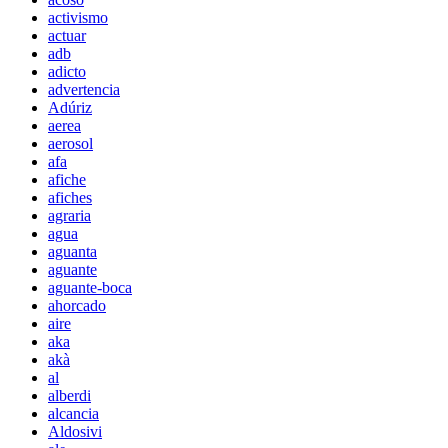
activismo
actuar
adb
adicto
advertencia
Adúriz
aerea
aerosol
afa
afiche
afiches
agraria
agua
aguanta
aguante
aguante-boca
ahorcado
aire
aka
akà
al
alberdi
alcancia
Aldosivi