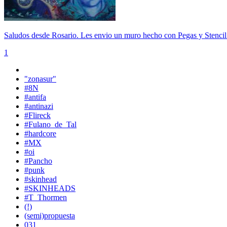
Saludos desde Rosario. Les envio un muro hecho con Pegas y Stencil p
1
"zonasur"
#8N
#antifa
#antinazi
#Flireck
#Fulano_de_Tal
#hardcore
#MX
#oi
#Pancho
#punk
#skinhead
#SKINHEADS
#T_Thormen
(!)
(semi)propuesta
031