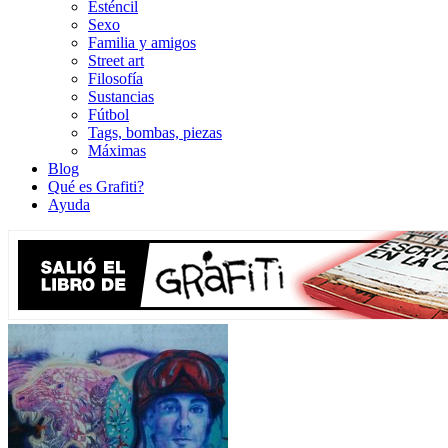
Esténcil
Sexo
Familia y amigos
Street art
Filosofía
Sustancias
Fútbol
Tags, bombas, piezas
Máximas
Blog
Qué es Grafiti?
Ayuda