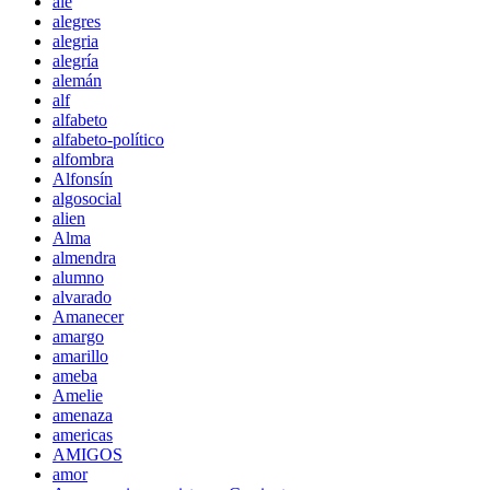
ale
alegres
alegria
alegría
alemán
alf
alfabeto
alfabeto-político
alfombra
Alfonsín
algosocial
alien
Alma
almendra
alumno
alvarado
Amanecer
amargo
amarillo
ameba
Amelie
amenaza
americas
AMIGOS
amor