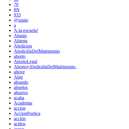
70
8N
933
@xpaio
a
A-la-escuela!
Abasto
Abierta
Abolicion
AboliciónDelMatrimonio
aborto
AbortoLegal
AbortoyAboliciónDelMatrimonio.
above
Abre
absurdo
abuelos
abusivo
acaba
Academia
accion
AccionPoetica
acción
acidos
acoso