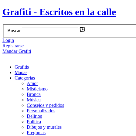
Grafiti - Escritos en la calle
Buscar
Login
Registrarse
Mandar Grafiti
Grafitis
Mapas
Categorias
Amor
Misticismo
Bronca
Música
Consejos y pedidos
Personalizados
Delirios
Política
Dibujos y murales
Preguntas