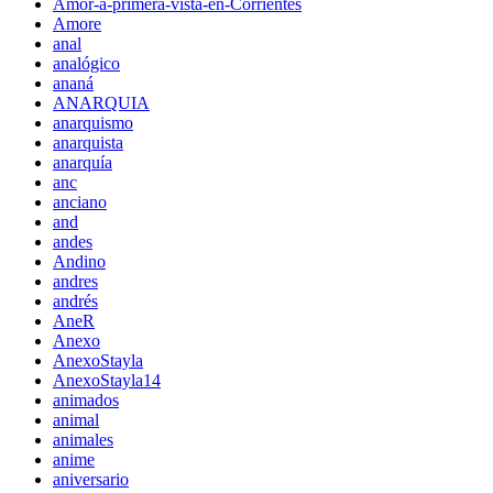
Amor-a-primera-vista-en-Corrientes
Amore
anal
analógico
ananá
ANARQUIA
anarquismo
anarquista
anarquía
anc
anciano
and
andes
Andino
andres
andrés
AneR
Anexo
AnexoStayla
AnexoStayla14
animados
animal
animales
anime
aniversario