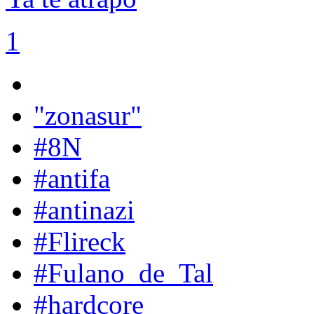
1
"zonasur"
#8N
#antifa
#antinazi
#Flireck
#Fulano_de_Tal
#hardcore