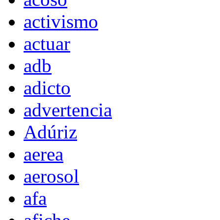
activismo
actuar
adb
adicto
advertencia
Adúriz
aerea
aerosol
afa