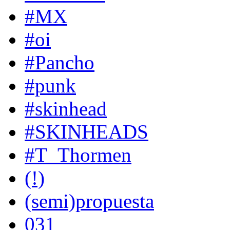
#MX
#oi
#Pancho
#punk
#skinhead
#SKINHEADS
#T_Thormen
(!)
(semi)propuesta
031