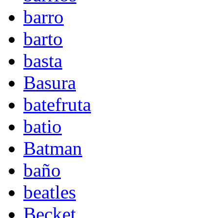
barro
barto
basta
Basura
batefruta
batio
Batman
baño
beatles
Becket