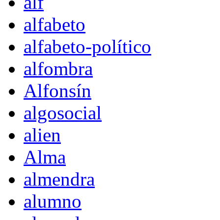
alf
alfabeto
alfabeto-político
alfombra
Alfonsín
algosocial
alien
Alma
almendra
alumno