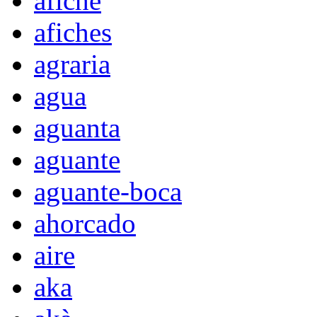
afiche
afiches
agraria
agua
aguanta
aguante
aguante-boca
ahorcado
aire
aka