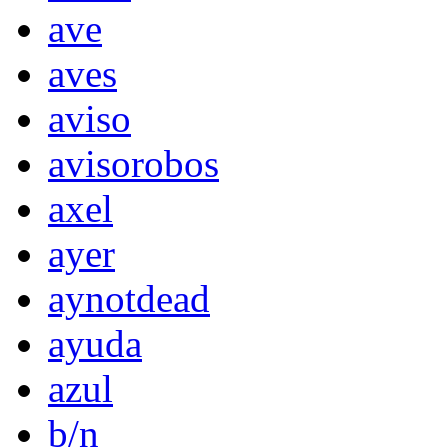
ave
aves
aviso
avisorobos
axel
ayer
aynotdead
ayuda
azul
b/n