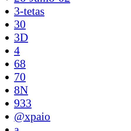
3-tetas
30
3D
4
68
70
8N
933
@xpaio
a