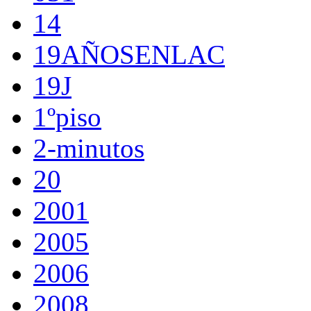
14
19AÑOSENLAC
19J
1ºpiso
2-minutos
20
2001
2005
2006
2008