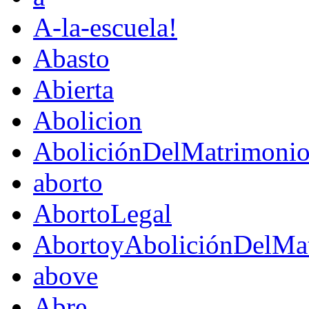
A-la-escuela!
Abasto
Abierta
Abolicion
AboliciónDelMatrimoni
aborto
AbortoLegal
AbortoyAboliciónDelMat
above
Abre