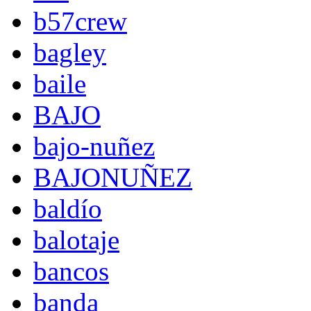
b57crew
bagley
baile
BAJO
bajo-nuñez
BAJONUÑEZ
baldío
balotaje
bancos
banda