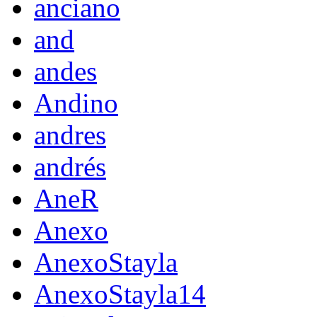
anciano
and
andes
Andino
andres
andrés
AneR
Anexo
AnexoStayla
AnexoStayla14