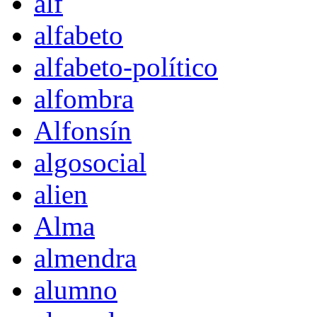
alf
alfabeto
alfabeto-político
alfombra
Alfonsín
algosocial
alien
Alma
almendra
alumno