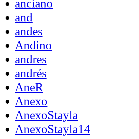
anciano
and
andes
Andino
andres
andrés
AneR
Anexo
AnexoStayla
AnexoStayla14