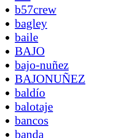
b57crew
bagley
baile
BAJO
bajo-nuñez
BAJONUÑEZ
baldío
balotaje
bancos
banda