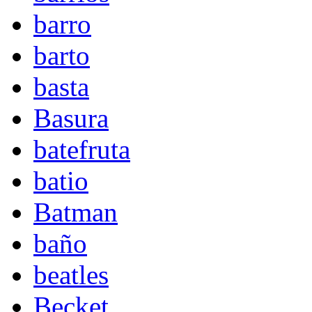
barro
barto
basta
Basura
batefruta
batio
Batman
baño
beatles
Becket