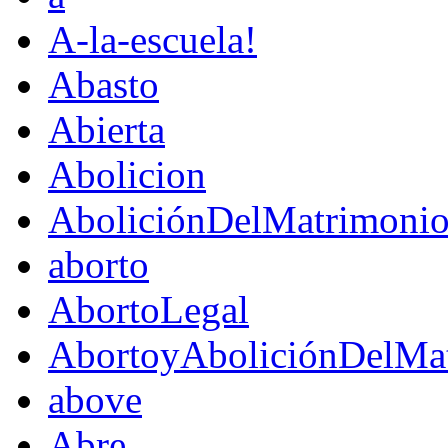
A-la-escuela!
Abasto
Abierta
Abolicion
AboliciónDelMatrimoni
aborto
AbortoLegal
AbortoyAboliciónDelMat
above
Abre