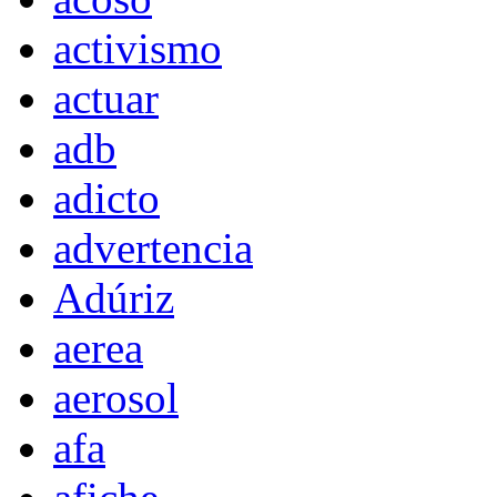
activismo
actuar
adb
adicto
advertencia
Adúriz
aerea
aerosol
afa