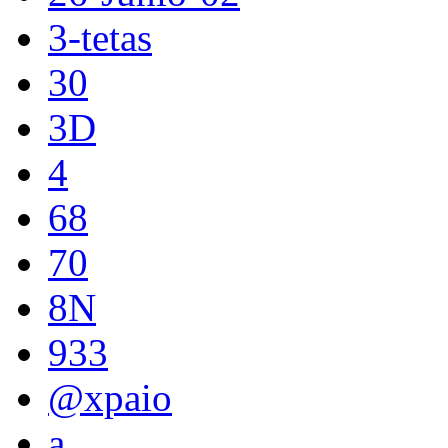
3-tetas
30
3D
4
68
70
8N
933
@xpaio
a