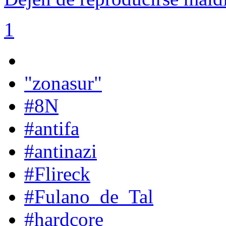
1
"zonasur"
#8N
#antifa
#antinazi
#Flireck
#Fulano_de_Tal
#hardcore