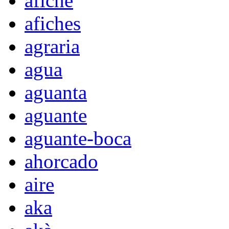
afiche
afiches
agraria
agua
aguanta
aguante
aguante-boca
ahorcado
aire
aka