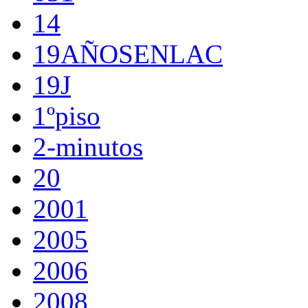
14
19AÑOSENLAC
19J
1ºpiso
2-minutos
20
2001
2005
2006
2008