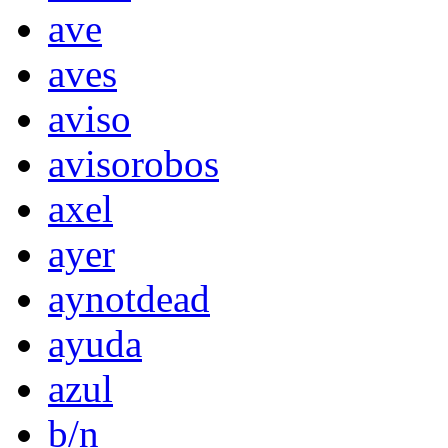
ave
aves
aviso
avisorobos
axel
ayer
aynotdead
ayuda
azul
b/n