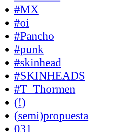
#MX
#oi
#Pancho
#punk
#skinhead
#SKINHEADS
#T_Thormen
(!)
(semi)propuesta
031