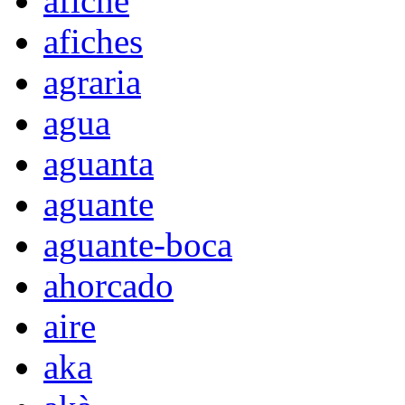
afiche
afiches
agraria
agua
aguanta
aguante
aguante-boca
ahorcado
aire
aka