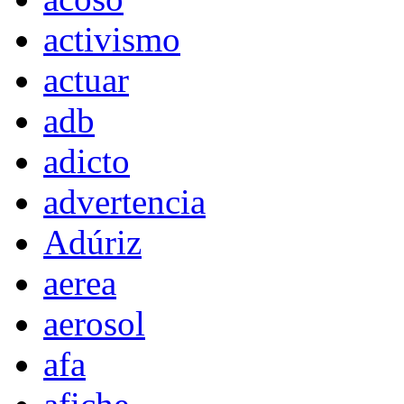
activismo
actuar
adb
adicto
advertencia
Adúriz
aerea
aerosol
afa