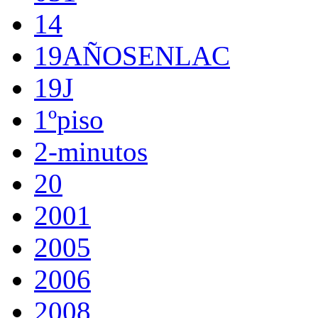
14
19AÑOSENLAC
19J
1ºpiso
2-minutos
20
2001
2005
2006
2008