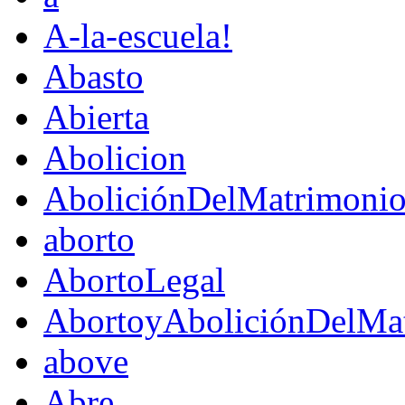
A-la-escuela!
Abasto
Abierta
Abolicion
AboliciónDelMatrimoni
aborto
AbortoLegal
AbortoyAboliciónDelMat
above
Abre