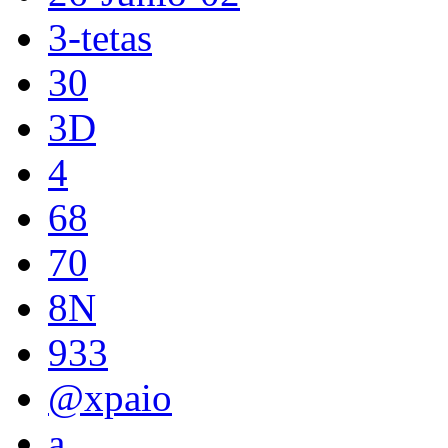
3-tetas
30
3D
4
68
70
8N
933
@xpaio
a