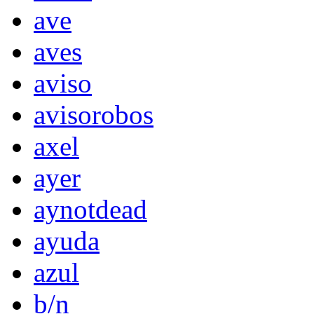
ave
aves
aviso
avisorobos
axel
ayer
aynotdead
ayuda
azul
b/n