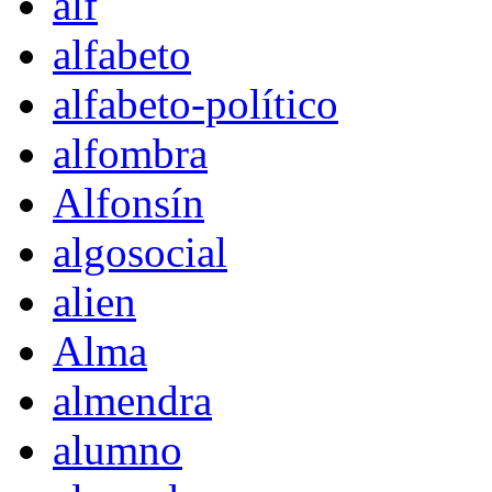
alf
alfabeto
alfabeto-político
alfombra
Alfonsín
algosocial
alien
Alma
almendra
alumno