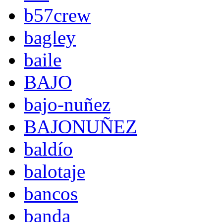
b57crew
bagley
baile
BAJO
bajo-nuñez
BAJONUÑEZ
baldío
balotaje
bancos
banda