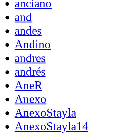
anciano
and
andes
Andino
andres
andrés
AneR
Anexo
AnexoStayla
AnexoStayla14