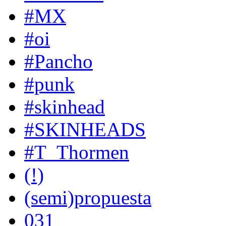
#MX
#oi
#Pancho
#punk
#skinhead
#SKINHEADS
#T_Thormen
(!)
(semi)propuesta
031