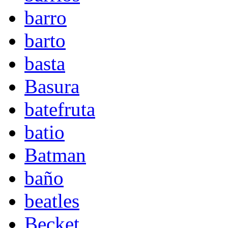
barro
barto
basta
Basura
batefruta
batio
Batman
baño
beatles
Becket