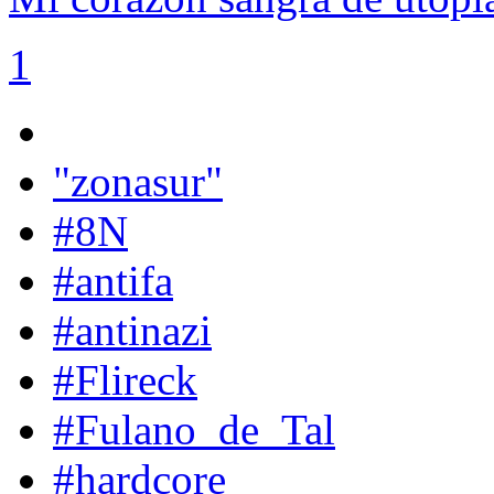
1
"zonasur"
#8N
#antifa
#antinazi
#Flireck
#Fulano_de_Tal
#hardcore